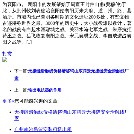
为襄阳市。 襄阳市的发展肇始于周宣王封仲山甫(樊穆仲)于
此，从荆州牧刘表徙治襄阳始襄阳历来为府、道、州、路、县
治所。市域内现已查明各时期的文化遗址200多处，有些文物
古迹堪称世界之最。3000年的历史中，大小战役难以数计，著
名的战例有白起水灌鄢城之战、关羽水淹七军之战、朱序抗拒
苻丕之战、岳飞收复襄阳之战、宋元襄樊之战、李自成进占襄
阳之战等。[1]
打赏
下一篇:
无接缝滑触线价格请咨询山东腾云无接缝安全滑触线厂
家
上一篇:
输出电抗器的作用
更多»
您可能感兴趣的文章:
无接缝滑触线价格请咨询山东腾云无接缝安全滑触线厂
家
广州南沙吊篮安装租赁出租