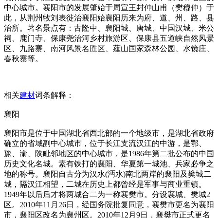
中心城市。襄阳市的发展肇始于周宣王封仲山甫（樊穆仲）于
此，从荆州牧刘表徙治襄阳始襄阳历来为府、道、州、路、县
治所。著名景点有：古隆中、襄阳城、唐城、中国汉城、米公
祠、鹿门寺、保康尧治河乡村旅游区、保康县五道峡自然风景
区、九路寨、南河风景名胜区、薤山国家森林公园、水镜庄、
春秋寨等。
相关
建材
词条解释：
襄阳
襄阳市是位于中国湖北省西北部的一个地级市，是湖北省政府
确立的省域副中心城市，位于长江支流汉江的中游，是鄂、
豫、渝、陕毗邻地区的中心城市，是1986年第二批公布的中国
历史文化名城。素有铁打的襄阳、华夏第一城池、兵家必争之
地的称号。襄阳自古分为汉水(沔水)南北两岸的襄阳及樊城二
城，隔汉江相望，二城在历史上都曾经是军事与商业重镇。
1949年以后后才将两城合二为一称襄樊市。分设襄城、樊城2
区。2010年11月26日，经国务院批复同意，襄樊市更名为襄阳
市，襄阳区改名为襄州区。2010年12月9日，襄樊市正式更名