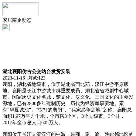
家居商企动态
湖北襄阳仿古公交站台发货安装
2023-11-16 浏览:
123
襄阳，湖北省地级市，位于湖北省西北部，汉江中游平原腹
地。襄阳是长江中游城市群重要成员、湖北省省域副中心城
市、国家历史文化名城，楚文化、汉文化、三国文化的主要发
源地，已有2800多年建制历史，历代为经济军事要地。素
有“华夏城池”、“铁打的襄阳”、“兵家必争之地”之称。襄阳总
面积1.97万平方千米，全市辖3个区、3个县级市、3个县，
2017年全市总人口605万人。
襄阳位于长江支流汉江的中游，是鄂、豫、渝、陕毗邻地区的