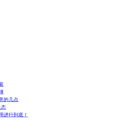
装
择
注意的几点
生态
利用进行到底！