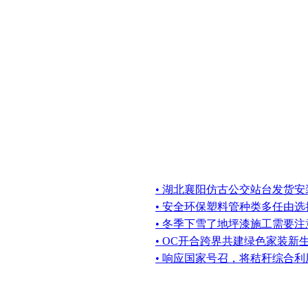
• 湖北襄阳仿古公交站台发货安
• 安全环保塑料管种类多任由选
• 冬季下雪了地坪漆施工需要
• OC开合跨界共建绿色家装新
• 响应国家号召，将秸秆综合