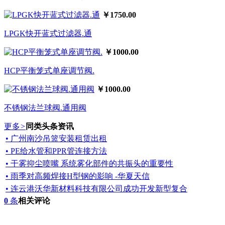
￥1750.00
LPGK快开蓝式过滤器.通
￥1000.00
HCP平衡笼式单座调节阀.
￥1000.00
不锈钢法兰球阀.通用阀
更多
>
同类头条资讯
• 广州南沙吊篮安装租赁出租
• PE给水管和PPR管连接方法
• 干雾抑尘喷嘴 系统雾化部件的共振头的重要性
• 雨季对高频焊接H型钢的影响 -华夏天信
• 连云港沃华新材料科技有限公司成功开发新型复合
0
条
相关评论