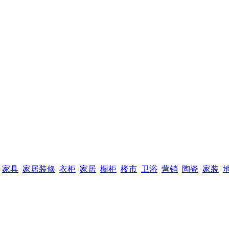
家具
家居装修
衣柜
家居
橱柜
楼市
卫浴
营销
陶瓷
家装