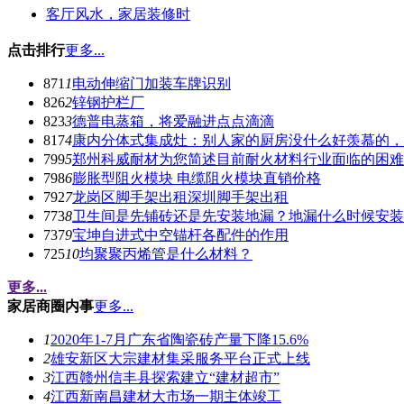
客厅风水，家居装修时
点击排行
更多...
871
1
电动伸缩门加装车牌识别
826
2
锌钢护栏厂
823
3
德普电蒸箱，将爱融进点点滴滴
817
4
康内分体式集成灶：别人家的厨房没什么好羡慕的，
799
5
郑州科威耐材为您简述目前耐火材料行业面临的困难
798
6
膨胀型阻火模块 电缆阻火模块直销价格
792
7
龙岗区脚手架出租深圳脚手架出租
773
8
卫生间是先铺砖还是先安装地漏？地漏什么时候安装
737
9
宝坤自进式中空锚杆各配件的作用
725
10
均聚聚丙烯管是什么材料？
更多...
家居商圈内事
更多...
1
2020年1-7月广东省陶瓷砖产量下降15.6%
2
雄安新区大宗建材集采服务平台正式上线
3
江西赣州信丰县探索建立“建材超市”
4
江西新南昌建材大市场一期主体竣工