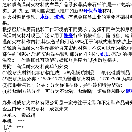
超轻质高温耐火材料的主导产品系多晶莫来石纤维,是一种热容
类。属“九·五”期间国家重点推广的新型
环保
节能
材料。
耐火材料是钢铁、
水泥
、
玻璃
、有色金属等工业的重要基础材
果。
根据窑炉温度高低和工作环境的不同要求，选择不同种类和厚度
高温耐火材料现已广泛应用于
陶瓷
行业的梭式窑、隧道窑、辊
温耐火材料作内衬,其综合节能可达56%;用于间歇式电加热炉上
超轻质高温耐火材料作窑炉填充密封材料，不仅可以作为窑炉内
部件的间隙处,辊道窑两端头转动部分的孔洞处,
吊顶
式窑炉的接
温窑炉上作膨胀缝可缓解砖壁膨胀热应力,减少散热损失。
另附：高温耐火材料简单的分类
(1)按耐火材料化学矿物组成：a氧化镁质制品，b氧化硅质制
(2)按耐火度分类：1580~1770为普通耐火材料，1770~2
(3)按形状与尺寸分类：分为标准型砖，异型砖和特异型砖;
(4)按烧制方法分类：可分为不烧砖、烧制砖、熔铸砖和耐火
混
郑州科威耐火材料有限公司是一家专注于定型和不定型产品研
企业口号：科威耐材，成就未来
联系人：秦战超
手机： ***
电话：***