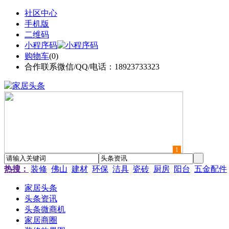
社区中心
手机版
二维码
小程序码
购物车
(
0
)
合作联系微信/QQ/电话：18923733323
1
热搜：
装修
佛山
建材
环保
洁具
瓷砖
厨房
阳台
五金配件
家居头条
头条资讯
头条微商机
家居商圈