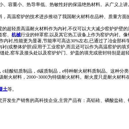
小、容重小、热导率低、热敏性好的保温绝热材料。从广义上讲
料，高温窑炉的技术进步推动了我国耐火材料在品种、质量方面
的超轻质高温耐火材料作为内衬,不仅可以大大减少窑炉炉壁的厚
道窑、
机械
行业的钟罩窑,以及其它热工设备上作为窑炉内衬。
作内衬,性能更为显著,节能率可高达30%左右,已通过了冶金部
衬(或整体炉胆)应用于工业窑炉,而且还可以作为高温窑炉的填
缝处,窑车及接头处以及窑炉炉门、炉盖的填充或密封特别是超轻
品，c硅酸铝质制品，d碳质制品，e特种耐火材料质制品。这种
000为高级耐火材料，2000~3000为特级耐火材料。耐火度只是
凝土
等。
究开发生产销售的高科技企业,主营产品有：高铝砖、磷酸盐砖、