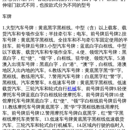
伸缩门款式不同，也按款式分为不同的型号
车牌
1.大型汽车号牌：黄底黑字黑框线。中型（含）以上载客、载
货汽车和专项作业车；半挂牵引车；电车。前号牌后号牌2.挂
车号牌：黄底黑字黑框线。全挂车和不与牵引车固定使用的半
挂车。前号牌后号牌3.小型汽车号牌：蓝底白字白框线。中型
以下载客、载货汽车和专项作业车。4.使、领馆汽车号牌：黑
底白字，红“使”、“领”字，白框线。驻华使、领馆汽车。5.港
澳入出境车号牌：黑底白字，白“港”、“澳”字，白框线。港澳
地区入出内地的汽车。6.教练汽车号牌：黄底黑字黑“学”字。
黑框线。教练用汽车。7.警用汽车号牌：白底黑字红“警”字。
黑框线。汽车类警车。8.低速车号牌：黄底黑字黑框线。低速
载货汽车、三轮汽车和轮式自行
机械
车。前号牌后号牌9.轻便
摩托车号牌蓝底白字白框线轻便摩托车。前号牌后号牌10.使
馆摩托车号牌黑底白字，红“使”、“领”字白框线前号牌后号牌
11.教练摩托车号牌黄底黑字，黑“学”字黑框线教练用摩托
车。前号牌后号牌12.警用摩托车号牌白底黑字，红“警”字黑
框线摩托车类警车。13.低速车号牌黄底黑字黑框线低速载货
汽车、三轮汽车和轮式自行机械车。14.区域内行驶的临时入