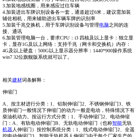
3.加装地感线圈，用来感应过往车辆
4.加装进出车牌识别设备各一套，通道超过6米，建议需加装
辅佐相机，用来辅助进出车辆车牌的识别率
5.加装千兆交换机，用于车牌识别设备与管理
电脑
之间的连
接、通讯
6.加装管理电脑一台，要求CPU：i3 四核及以上显卡：独立显
卡，显存1G及以上网络：支持千兆（网卡和交换机）内存：
4G及以上硬盘：500G以上显示器分辨率：1440*900操作系统
win7 32位旗舰版系统就可以了。
相关
建材
词条解释：
伸缩门
A、按主材进行分类：1、铝制伸缩门2、不锈钢伸缩门3、铁
质伸缩门一般情况下伸缩门的动力一般是电动，特殊情况下有
柴油机动力。按运行方式分类：1、手动伸缩门2、电动伸缩
门：A、有轨电动伸缩门B、无轨电动伸缩门（也称
智能
无轨
机器
人伸缩门）按控制系统分类：1、线式电动伸缩门2、全遥
控电动伸缩门3、智能无轨机器人伸缩门由于每个厂家生产的