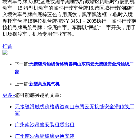
境汽车号牌天(酞)蓝底纹黑字黑框线行政辖区内临时行驶的机
动车。15.特型机动车的临时行驶车号牌16.跨区域行驶的临时
入境汽车号牌白底棕蓝色专用底纹，黑字黑边框17.临时入境
摩托车号牌18拖拉机号牌按NY 345.1－2005执行。临时行驶拖
拉机号牌民航号牌：绿底白字。车牌以“民航”二字开头，用于
机场摆渡车，机场专用作业车等。
打赏
下一篇:
无接缝滑触线价格请咨询山东腾云无接缝安全滑触线厂
家
上一篇:
新型高压氮气机
更多»
您可能感兴趣的文章:
无接缝滑触线价格请咨询山东腾云无接缝安全滑触线厂
家
广州南沙吊篮安装租赁出租
广州南沙幕墙玻璃更换安装