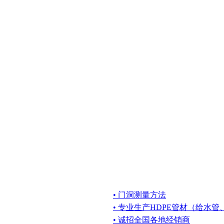
• 门洞测量方法
• 专业生产HDPE管材（给水
• 诚招全国各地经销商