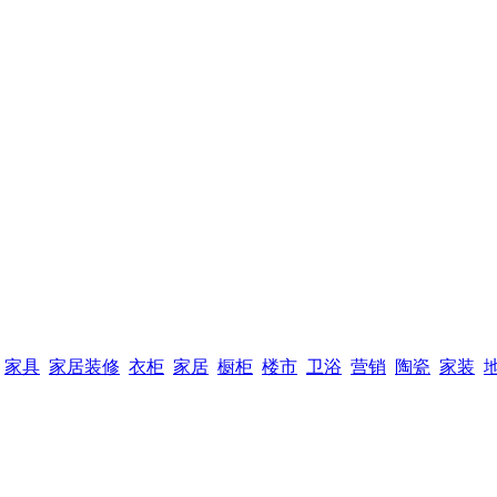
家具
家居装修
衣柜
家居
橱柜
楼市
卫浴
营销
陶瓷
家装