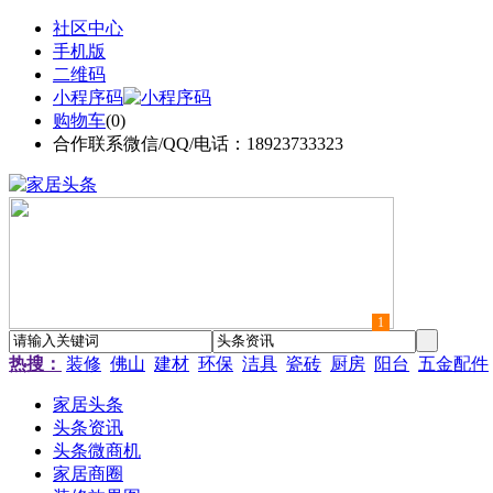
社区中心
手机版
二维码
小程序码
购物车
(
0
)
合作联系微信/QQ/电话：18923733323
1
热搜：
装修
佛山
建材
环保
洁具
瓷砖
厨房
阳台
五金配件
家居头条
头条资讯
头条微商机
家居商圈