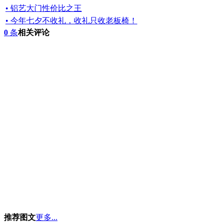
• 铝艺大门性价比之王
• 今年七夕不收礼，收礼只收老板椅！
0
条
相关评论
推荐图文
更多...