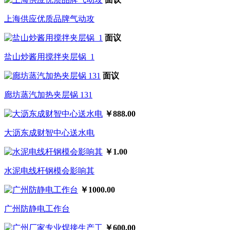
上海供应优质品牌气动攻
面议
盐山炒酱用搅拌夹层锅_1
面议
廊坊蒸汽加热夹层锅 131
￥888.00
大沥东成财智中心送水电
￥1.00
水泥电线杆钢模会影响其
￥1000.00
广州防静电工作台
￥600.00