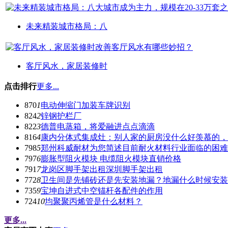
未来精装城市格局：八
客厅风水，家居装修时
点击排行
更多...
870
1
电动伸缩门加装车牌识别
824
2
锌钢护栏厂
822
3
德普电蒸箱，将爱融进点点滴滴
816
4
康内分体式集成灶：别人家的厨房没什么好羡慕的，
798
5
郑州科威耐材为您简述目前耐火材料行业面临的困难
797
6
膨胀型阻火模块 电缆阻火模块直销价格
791
7
龙岗区脚手架出租深圳脚手架出租
772
8
卫生间是先铺砖还是先安装地漏？地漏什么时候安装
735
9
宝坤自进式中空锚杆各配件的作用
724
10
均聚聚丙烯管是什么材料？
更多...