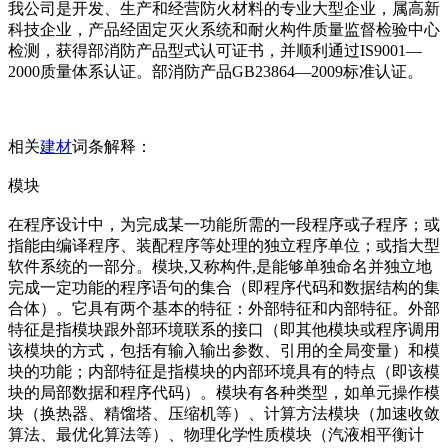
我公司是开发、生产和经营防火材料的专业大型企业，属高新
科技企业，产品经固定灭火系统和耐火构件质量监督检验中心
检测，获得部消防产品型式认可证书，并顺利通过IS9001—
2000质量体系认证。部消防产品GB23864—2009标准认证。
相关
建材
词条解释：
模块
在程序设计中，为完成某一功能所需的一段程序或子程序；或
指能由编译程序、装配程序等处理的独立程序单位；或指大型
软件系统的一部分。模块,又称构件,是能够单独命名并独立地
完成一定功能的程序语句的集合（即程序代码和数据结构的集
合体）。它具有两个基本的特征：外部特征和内部特征。外部
特征是指模块跟外部环境联系的接口（即其他模块或程序调用
该模块的方式，包括有输入输出参数、引用的全局变量）和模
块的功能；内部特征是指模块的内部环境具有的特点（即该模
块的局部数据和程序代码）。模块有各种类型，如单元操作模
块（换热器、精馏塔、压缩机等）、计算方法模块（加速收敛
算法、最优化算法等）、物理化学性质模块（汽液相平衡计