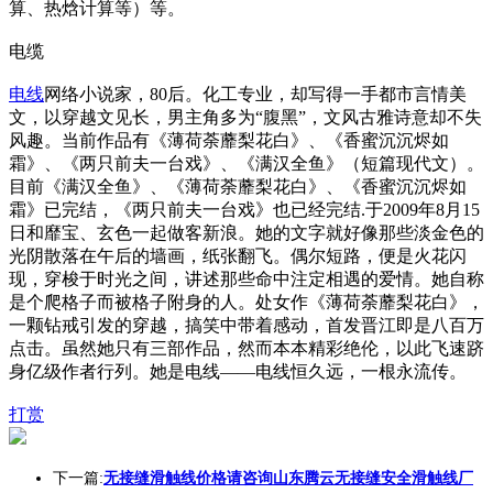
算、热焓计算等）等。
电缆
电线
网络小说家，80后。化工专业，却写得一手都市言情美
文，以穿越文见长，男主角多为“腹黑”，文风古雅诗意却不失
风趣。当前作品有《薄荷荼蘼梨花白》、《香蜜沉沉烬如
霜》、《两只前夫一台戏》、《满汉全鱼》（短篇现代文）。
目前《满汉全鱼》、《薄荷荼蘼梨花白》、《香蜜沉沉烬如
霜》已完结，《两只前夫一台戏》也已经完结.于2009年8月15
日和靡宝、玄色一起做客新浪。她的文字就好像那些淡金色的
光阴散落在午后的墙画，纸张翻飞。偶尔短路，便是火花闪
现，穿梭于时光之间，讲述那些命中注定相遇的爱情。她自称
是个爬格子而被格子附身的人。处女作《薄荷荼蘼梨花白》，
一颗钻戒引发的穿越，搞笑中带着感动，首发晋江即是八百万
点击。虽然她只有三部作品，然而本本精彩绝伦，以此飞速跻
身亿级作者行列。她是电线——电线恒久远，一根永流传。
打赏
下一篇:
无接缝滑触线价格请咨询山东腾云无接缝安全滑触线厂