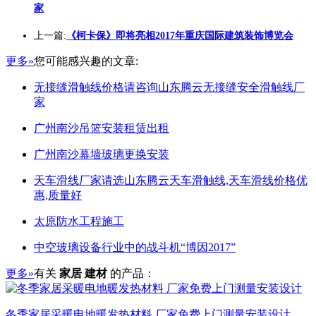
家
上一篇:
《柯卡保》即将亮相2017年重庆国际建筑装饰博览会
更多»
您可能感兴趣的文章:
无接缝滑触线价格请咨询山东腾云无接缝安全滑触线厂
家
广州南沙吊篮安装租赁出租
广州南沙幕墙玻璃更换安装
天车滑线厂家请选山东腾云天车滑触线,天车滑线价格优
惠,质量好
太原防水工程施工
中空玻璃设备行业中的战斗机“博因2017”
更多»
有关
家居 建材
的产品：
冬季家居采暖电地暖发热材料 厂家免费上门测量安装设计