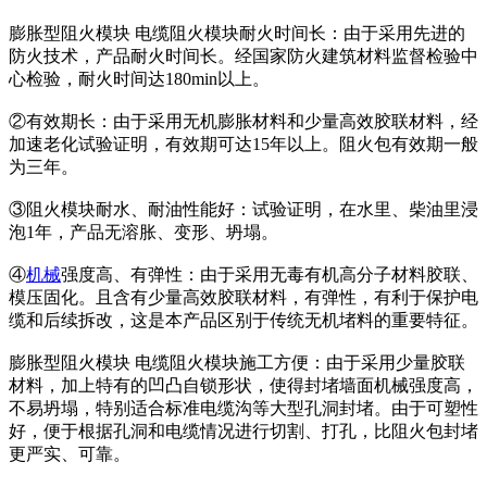
膨胀型阻火模块 电缆阻火模块耐火时间长：由于采用先进的
防火技术，产品耐火时间长。经国家防火建筑材料监督检验中
心检验，耐火时间达180min以上。
②有效期长：由于采用无机膨胀材料和少量高效胶联材料，经
加速老化试验证明，有效期可达15年以上。阻火包有效期一般
为三年。
③阻火模块耐水、耐油性能好：试验证明，在水里、柴油里浸
泡1年，产品无溶胀、变形、坍塌。
④
机械
强度高、有弹性：由于采用无毒有机高分子材料胶联、
模压固化。且含有少量高效胶联材料，有弹性，有利于保护电
缆和后续拆改，这是本产品区别于传统无机堵料的重要特征。
膨胀型阻火模块 电缆阻火模块施工方便：由于采用少量胶联
材料，加上特有的凹凸自锁形状，使得封堵墙面机械强度高，
不易坍塌，特别适合标准电缆沟等大型孔洞封堵。由于可塑性
好，便于根据孔洞和电缆情况进行切割、打孔，比阻火包封堵
更严实、可靠。