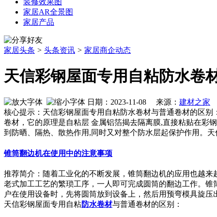
装修效果图
家居AR全景图
家居产品
家居头条
>
头条资讯
>
家居商企动态
天信彩钢屋面专用自粘防水卷
日期：2023-11-08 来源：
建材之家
作
核心提示：天信彩钢屋面专用自粘防水卷材与普通卷材的区别：
卷材，它的原理是自粘层 金属铝箔揭去隔离膜,直接粘贴在彩
到防晒、隔热、散热作用,同时又对整个防水层起保护作用。天
锥筒翻边机在使用中的注意事项
推荐简介：随着工业化的不断发展，锥筒翻边机的应用也越来
老式加工工艺的繁琐工序，一人即可完成圆筒的翻边工作。锥
户在使用设备时，先将圆筒放到设备上，然后用预弯模具旋压出喇叭
天信彩钢屋面专用自粘
防水
卷材
与普通卷材的区别：