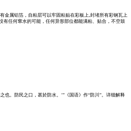
又有金属铝箔，自粘层可以牢固粘贴在彩板上,封堵所有彩钢瓦上
，没有任何窜水的可能，任何异形部位都能满粘、贴合，不空鼓
公曰：‘是鄣之也。防民之口，甚於防水。’”《国语》作“防川”。详细解释