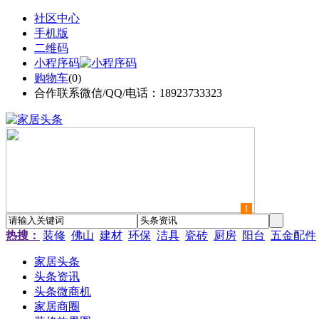
社区中心
手机版
二维码
小程序码
购物车
(
0
)
合作联系微信/QQ/电话：18923733323
1
热搜：
装修
佛山
建材
环保
洁具
瓷砖
厨房
阳台
五金配件
家居头条
头条资讯
头条微商机
家居商圈