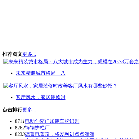
推荐图文
更多...
未来精装城市格局：八
客厅风水，家居装修时
点击排行
更多...
871
1
电动伸缩门加装车牌识别
826
2
锌钢护栏厂
823
3
德普电蒸箱，将爱融进点点滴滴