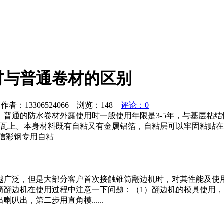
材与普通卷材的区别
者：13306524066 浏览：
148
评论：0
普通的防水卷材外露使用时一般使用年限是3-5年，与基层粘
钢瓦上。本身材料既有自粘又有金属铝箔，自粘层可以牢固粘贴在
信彩钢专用自粘
越广泛，但是大部分客户首次接触锥筒翻边机时，对其性能及使
筒翻边机在使用过程中注意一下问题：（1）翻边机的模具使用
出，第二步用直角模......