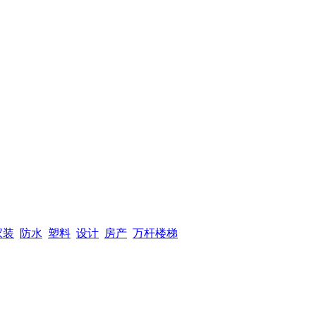
家装
防水
塑料
设计
房产
万杆楼梯