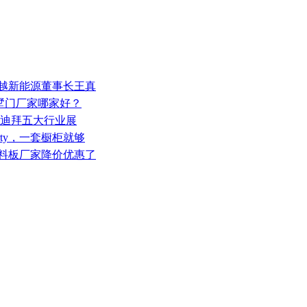
卓越新能源董事长王真
别墅门厂家哪家好？
相迪拜五大行业展
rty，一套橱柜就够
沫塑料板厂家降价优惠了