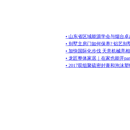
• 山东省区域能源学会与烟台
• 别墅主房门如何保养? 铝艺
• 加快国际化步伐 天意机械亮
• 龙匠整体家居｜在家也能开pa
• 2017双组聚硫密封膏和泡