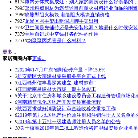
817
4
康内分体式集成灶：别人家的厨房没什么好羡慕的，
799
5
郑州科威耐材为您简述目前耐火材料行业面临的困难
798
6
膨胀型阻火模块 电缆阻火模块直销价格
792
7
龙岗区脚手架出租深圳脚手架出租
773
8
卫生间是先铺砖还是先安装地漏？地漏什么时候安装
737
9
宝坤自进式中空锚杆各配件的作用
725
10
均聚聚丙烯管是什么材料？
更多...
家居商圈内事
更多...
1
2020年1-7月广东省陶瓷砖产量下降15.6%
2
雄安新区大宗建材集采服务平台正式上线
3
江西赣州信丰县探索建立“建材超市”
4
江西新南昌建材大市场一期主体竣工
5
关于北京市住房和城乡建设委员会工程造价管理市场化
6
河南精简优化房地产开发资质审批流程
7
陕西要求做好消防设计审查验收移交承接工作
8
2019年第九批房地产估价师注册和注销注册人员名单的
9
2019年第十五批一级建造师注册人员名单的公告
10
关于核准2019年第二批工程造价咨询甲级资质企业名