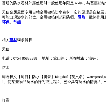
普通的防水卷材外露使用时一般使用年限是3-5年，与基层粘
天信金属屋面专用自粘金属铝箔防水卷材，它的原理是自粘层 
可能出现渗水的部位。金属铝箔则起到防晒、
隔热
、散热作用
环保
、
节能
相关
建材
词条解释：
天信
电话：0754-86888388； 地址：篙山路； 所在城市：汕头；
防水
词语释义【词目】防水【拼音】fángshuǐ【英文名】waterpro
1、使某些物品防水的行为或过程.2、已经具有防水的情况.3
打赏