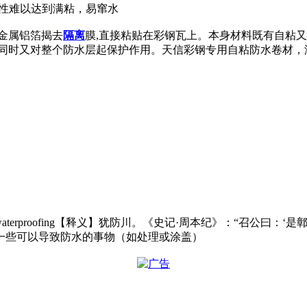
结性难以达到满粘，易窜水
金属铝箔揭去
隔离
膜,直接粘贴在彩钢瓦上。本身材料既有自粘
,同时又对整个防水层起保护作用。天信彩钢专用自粘防水卷材
of,waterproofing【释义】犹防川。《史记·周本纪》：“召
、一些可以导致防水的事物（如处理或涂盖）