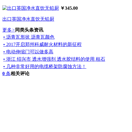
￥345.00
出口英国净水直饮无铅厨
更多
>
同类头条资讯
• 沥青瓦形状 沥青瓦颜色
• 2017开启郑州科威耐火材料的新征程
• 电动伸缩门可以做多高
• 浙江 绍兴市 透水增强剂 透水胶结料的使用 桓石
• 几种非常好用的电缆桥架防腐蚀方法！
0
条
相关评论