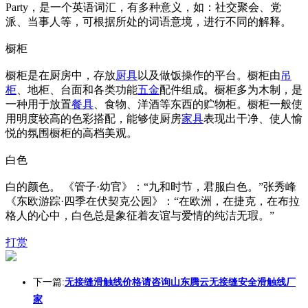
Party，是一个英语词汇，有多种意义，如：社交聚会、党
派、当事人等，可根据所处的词语意境，进行不同的解释。
橱柜
橱柜是在厨房中，存放
厨具
以及做饭操作的平台。橱柜由
吊
柜
、地柜、台面和各类功能
五金
配件组成。橱柜多为木制，是
一种用于放置
餐具
、食物、洋酒等东西的贮物柜。橱柜一般使
用明度较高的色彩搭配，能够使厨房
家具
表现出干净、使人愉
悦的氛围橱柜的高档美观。
白色
白的颜色。 《管子·幼官》：“九和时节，君服白色。”张秀峰
《东欧游踪·四季在伏契克公园》：“在欧洲，在捷克，在布拉
格人的心中，白色总是象征着友谊与爱情的纯洁无瑕。”
打赏
下一篇:
无接缝滑触线价格请咨询山东腾云无接缝安全滑触线厂
家