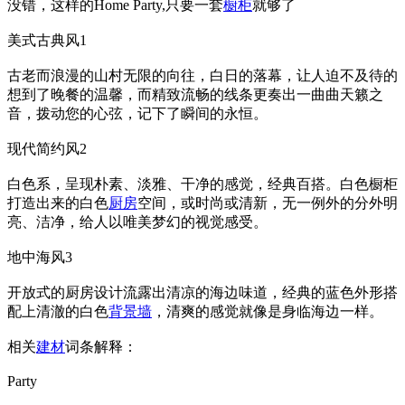
没错，这样的Home Party,只要一套
橱柜
就够了
美式古典风1
古老而浪漫的山村无限的向往，白日的落幕，让人迫不及待的
想到了晚餐的温馨，而精致流畅的线条更奏出一曲曲天籁之
音，拨动您的心弦，记下了瞬间的永恒。
现代简约风2
白色系，呈现朴素、淡雅、干净的感觉，经典百搭。白色橱柜
打造出来的白色
厨房
空间，或时尚或清新，无一例外的分外明
亮、洁净，给人以唯美梦幻的视觉感受。
地中海风3
开放式的厨房设计流露出清凉的海边味道，经典的蓝色外形搭
配上清澈的白色
背景墙
，清爽的感觉就像是身临海边一样。
相关
建材
词条解释：
Party