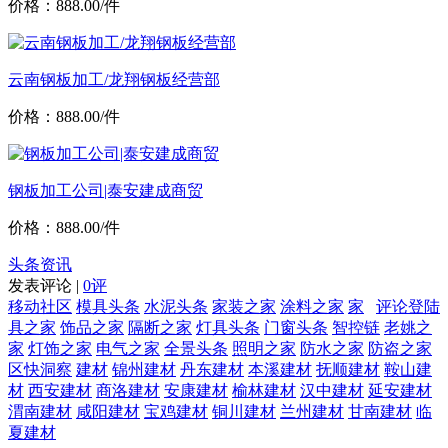
价格：888.00/件
云南钢板加工/龙翔钢板经营部
价格：888.00/件
钢板加工公司|泰安建成商贸
价格：888.00/件
头条资讯
发表评论 |
0评
移动社区
模具头条
水泥头条
家装之家
涂料之家
家
评论登陆
具之家
饰品之家
隔断之家
灯具头条
门窗头条
智控链
老姚之
家
灯饰之家
电气之家
全景头条
照明之家
防水之家
防盗之家
区快洞察
建材
锦州建材
丹东建材
本溪建材
抚顺建材
鞍山建
材
西安建材
商洛建材
安康建材
榆林建材
汉中建材
延安建材
渭南建材
咸阳建材
宝鸡建材
铜川建材
兰州建材
甘南建材
临
夏建材