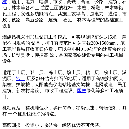
械
，适用于电力，电信，市政，高铁，高速，公路，建筑，石
油，林木等各种土 质层上面的柱杆，木桩，桥墩，林木等钻
孔工程，实现多功能特点。其施工效率高，是电力，通信，市
政，铁路，高速公路，建筑 ，石油，林木等理想的基础施工
设备。
螺旋钻机采用加压钻进工作模式，可实现旋挖桩深1-15米，选
配不同规格的 钻具，桩孔直接范围可达直径200-1500mm，施
工完毕将钻杆收复归位后，可以每小时0-30公里的速度快速转
场，机动灵活，便捷高 效，是国家高铁建设专用的桩工机械
设备。
适用于土层、黏土层、冻土层、填土层、粘土层、粉土层、淤
泥层、
沙土
层及部分含有卵石的地层，适用于高铁接触网支
架桩、护坡桩，太阳能光伏电站地基支架桩，电网改造、民用
建筑、新农村建设、 市政工程建设、
园林
绿化等多种工程项
目。
机动灵活：整机吨位小，操作简单，移动快速，转场便利，具
有 一个桩孔也能打的特点。
高额回报：投资小，收益快，经济优势不可代替。