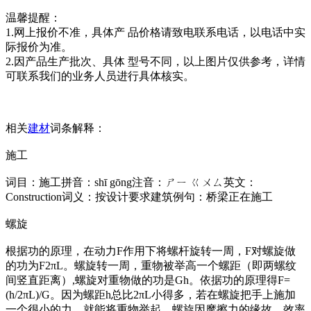
温馨提醒：
1.网上报价不准，具体产 品价格请致电联系电话，以电话中实
际报价为准。
2.因产品生产批次、具体 型号不同，以上图片仅供参考，详情
可联系我们的业务人员进行具体核实。
相关
建材
词条解释：
施工
词目：施工拼音：shī gōng注音：ㄕㄧ ㄍㄨㄙ英文：
Construction词义：按设计要求建筑例句：桥梁正在施工
螺旋
根据功的原理，在动力F作用下将螺杆旋转一周，F对螺旋做
的功为F2πL。螺旋转一周，重物被举高一个螺距（即两螺纹
间竖直距离）,螺旋对重物做的功是Gh。依据功的原理得F=
(h/2πL)/G。因为螺距h总比2πL小得多，若在螺旋把手上施加
一个很小的力，就能将重物举起。螺旋因摩擦力的缘故，效率