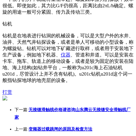
很低。即使如此，其力比G/F仍很高，距离比由2πL/h确定。螺
旋的用途一般可分紧固、传力及传动三类。
钻机
钻机是在地表进行钻洞的机械设备，可以是大型户外的水井、
油井、天然气井钻探设备，或者是单人可移动的小型设备，称
为螺旋钻。钻机可以对地下矿藏进行取样，或者用于安装地下
生产设备，例如地下机器、
仪器
、管道和井道。可以是安装在
卡车、拖车、轨道上的移动设备，或者是较为固定的安装在陆
地、海上结构(如钻井平台，一般称为u201c海上石油钻机
u201d，尽管设计上并不含有钻机)。u201c钻机u201d这个词一
般指钻探地球的地壳层的设备。
打赏
下一篇:
无接缝滑触线价格请咨询山东腾云无接缝安全滑触线厂
家
上一篇:
变频器过载跳闸的原因及检查方法