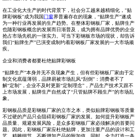
在工业化大生产的时代背景下，社会分工越来越精细化，"贴
牌彩钢板"成为我国
门窗
界普遍存在的现象，“贴牌生产”遂成
为一种行业再发展的生产趋势。在整体彩钢板厂家，贴牌生产
也随彩钢板概念的发展而日渐普及，成为拥有品牌优势的企业
抢占市场先机的一张实力。可当下彩钢板市场的现状，却告诉
我们“贴牌生产”已演变成制约着彩钢板厂家发展的一大市场顽
疾。
企业和消费者都要杜绝贴牌彩钢板
“贴牌生产”本身并无不良现象产生，但有些彩钢板厂家由于定
制文化底蕴薄弱，品牌易被市场乱风“刮倒”：消费者不了
解“定制”，企业不及时更新“定制理念”，产品生产技术又跟不
上市场发展，贴牌生产自然成了“只管贴牌不顾生产”的市场乱
象。
彩钢板品质是彩钢板厂家的立市之本，类似贴牌彩钢板等质量
不过硬的产品只会阻碍彩钢板厂家的发展。如何提升彩钢板产
品质量、规避发展风险，是众多彩钢板厂家必须解决的首要问
题。因此，彩钢板厂家应杜绝贴牌，更加注重产品的设计和工
艺，精雕细节，不断增加产品的附加值。同时，全力打造一条