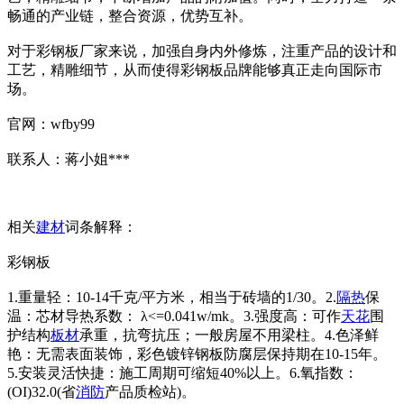
畅通的产业链，整合资源，优势互补。
对于彩钢板厂家来说，加强自身内外修炼，注重产品的设计和
工艺，精雕细节，从而使得彩钢板品牌能够真正走向国际市
场。
官网：wfby99
联系人：蒋小姐***
相关
建材
词条解释：
彩钢板
1.重量轻：10-14千克/平方米，相当于砖墙的1/30。2.
隔热
保
温：芯材导热系数： λ<=0.041w/mk。3.强度高：可作
天花
围
护结构
板材
承重，抗弯抗压；一般房屋不用梁柱。4.色泽鲜
艳：无需表面装饰，彩色镀锌钢板防腐层保持期在10-15年。
5.安装灵活快捷：施工周期可缩短40%以上。6.氧指数：
(OI)32.0(省
消防
产品质检站)。