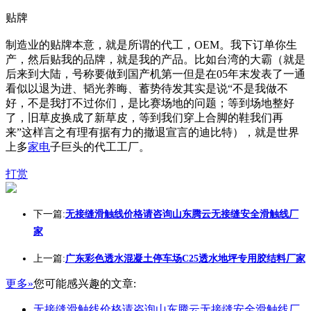
贴牌
制造业的贴牌本意，就是所谓的代工，OEM。我下订单你生
产，然后贴我的品牌，就是我的产品。比如台湾的大霸（就是
后来到大陆，号称要做到国产机第一但是在05年末发表了一通
看似以退为进、韬光养晦、蓄势待发其实是说“不是我做不
好，不是我打不过你们，是比赛场地的问题；等到场地整好
了，旧草皮换成了新草皮，等到我们穿上合脚的鞋我们再
来”这样言之有理有据有力的撤退宣言的迪比特），就是世界
上多
家电
子巨头的代工工厂。
打赏
下一篇:
无接缝滑触线价格请咨询山东腾云无接缝安全滑触线厂
家
上一篇:
广东彩色透水混凝土停车场C25透水地坪专用胶结料厂家
更多»
您可能感兴趣的文章:
无接缝滑触线价格请咨询山东腾云无接缝安全滑触线厂