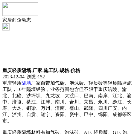
家居商企动态
重庆轻质隔墙-厂家-施工队-规格-价格
2023-12-04 浏览:
152
重庆轻质
隔墙
厂家自带加气砖、泡沫砖、轻质砖等轻质隔墙施
工队，10年隔墙经验，业务范围包含但不限于重庆涪陵、渝
北、北碚、沙坪坝、九龙坡、大渡口、巴南、南岸、江北、渝
中、涪陵、綦江、江津、南川、合川、荣昌、永川、黔江、长
寿、大足、铜梁、万州、潼南、璧山、武隆、四川广安、内
江、泸州、自贡、遂宁、资阳、资中、巴中、绵阳、成都等区
市。
重庆轻质隔墙材料有加气砖、泡沫砖、ALC轻质版、GLC泡