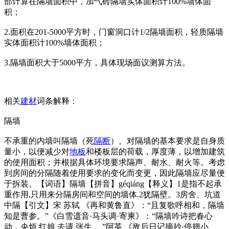
部计算在隔墙面积中，加气砖隔墙实体面积计100%墙体面
积；
2.面积在201-5000平方时，门窗洞口计1/2隔墙面积，轻质隔墙
实体面积计100%墙体面积；
3.隔墙面积大于5000平方，具体现场面议测算方法。
相关
建材
词条解释：
隔墙
不承重的内墙叫隔墙（死
隔断
）。对隔墙的基本要求是自身质
量小，以便减少对
地板
和楼板层的荷载，厚度薄，以增加建筑
的使用面积；并根据具体环境要求隔声、耐水、耐火等。考虑
到房间的分隔随着使用要求的变化而变更，因此隔墙应尽量便
于拆装。【词语】隔墙【拼音】géqiáng【释义】1是指不起承
重作用,只用来分隔房间和空间的墙体.2犹隔壁。3房舍、坑道
中隔【引文】宋 苏轼 《再和黄鲁直》：“且复歌呼相和，隔墙
知是曹参。”《白雪遗音·马头调·寄柬》：“隔墙吟诗把春心
动，央烦 红娘 去请 张生 。”阿英 《敌后日记摘抄·停翅小