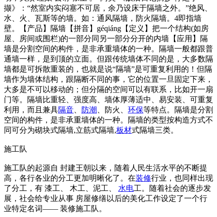
撷》：“然室内实闷塞不可居，余乃设床于隔墙之外。”绝风、
水、火、瓦斯等的墙。如：通风隔墙，防火隔墙。4即指墙
壁。【产品】隔墙【拼音】géqiáng【定义】把一个结构(如房
屋、房间或围栏)的一部分同另一部分分开的内墙【应用】隔
墙是分割空间的构件，是非承重墙体的一种。隔墙一般都跟普
通墙一样，是到顶的立面。但跟传统墙体不同的是，大多数隔
墙都是可拆散重装的，也就是说“隔墙”是可重复利用的！但隔
墙作为墙体结构，跟隔断不同的事，它的位置一旦固定下来，
大多是不可以移动的；但分隔的空间可以有联系，比如开一扇
门等。隔墙比重轻、强度高、墙体厚薄适中、易安装、可重复
利用，而且兼具
隔音
、
防潮
、防火、
环保
等特点。隔墙是分割
空间的构件，是非承重墙体的一种。隔墙的类型按构造方式不
同可分为砌块式隔墙,立筋式隔墙,
板材
式隔墙三类。
施工队
施工队的起源自 封建王朝以来，随着人民生活水平的不断提
高，各行各业的分工更加明晰化了。在
装修
行业，也同样出现
了分工，有 漆工、 木工、泥工、
水电
工。随着社会的逐步发
展，社会给专业从事 房屋修缮以后的美化工作设定了一个行
业特定名词—— 装修施工队。