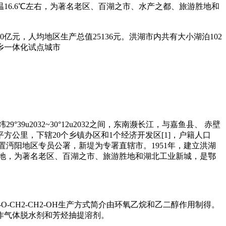
6.6℃左右，为著名老区、百湖之市、水产之都、旅游胜地和
.10亿元，人均地区生产总值25136元。洪湖市内共有大小湖泊102
乡一体化试点城市
39u2032~30°12u2032之间，东南濒长江，与嘉鱼县、 赤壁
公里，下辖20个乡镇办区和1个经济开发区[1]，户籍人口
堤设置沔阳地区专员公署，新堤为专署直辖市。1951年，建立洪湖
之地，为著名老区、百湖之市、旅游胜地和湖北工业新城，是鄂
yjCH2-O-CH2-CH2-OH生产方式简介由环氧乙烷和乙二醇作用制得。
作气体脱水剂和芳烃抽提溶剂。