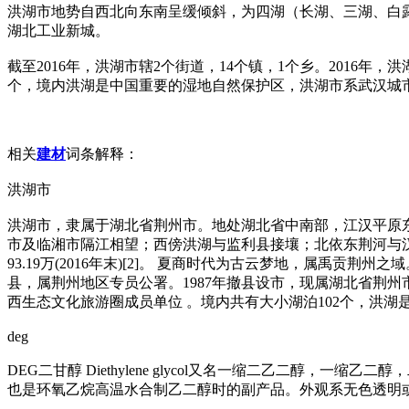
洪湖市地势自西北向东南呈缓倾斜，为四湖（长湖、三湖、白露
湖北工业新城。
截至2016年，洪湖市辖2个街道，14个镇，1个乡。2016年，洪
个，境内洪湖是中国重要的湿地自然保护区，洪湖市系武汉城
相关
建材
词条解释：
洪湖市
洪湖市，隶属于湖北省荆州市。地处湖北省中南部，江汉平原东南端，以洪湖而
市及临湘市隔江相望；西傍洪湖与监利县接壤；北依东荆河与汉南
93.19万(2016年末)[2]。 夏商时代为古云梦地，属禹
县，属荆州地区专员公署。1987年撤县设市，现属湖北省荆
西生态文化旅游圈成员单位 。境内共有大小湖泊102个，洪湖
deg
DEG二甘醇 Diethylene glycol又名一缩二乙二醇，一缩乙二醇
也是环氧乙烷高温水合制乙二醇时的副产品。外观系无色透明