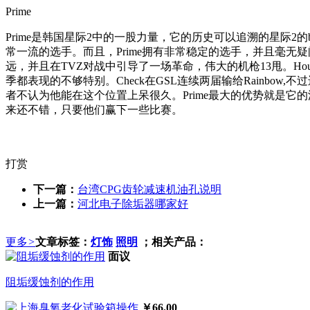
Prime
Prime是韩国星际2中的一股力量，它的历史可以追溯的星际2的b
常一流的选手。而且，Prime拥有非常稳定的选手，并且毫无疑
远，并且在TVZ对战中引导了一场革命，伟大的机枪13甩。Hou
季都表现的不够特别。Check在GSL连续两届输给Rainbow,不
者不认为他能在这个位置上呆很久。Prime最大的优势就是它的深度
来还不错，只要他们赢下一些比赛。
打赏
下一篇：
台湾CPG齿轮减速机油孔说明
上一篇：
河北电子除垢器哪家好
更多
>
文章标签：
灯饰
照明
；相关产品：
面议
阻垢缓蚀剂的作用
￥66.00