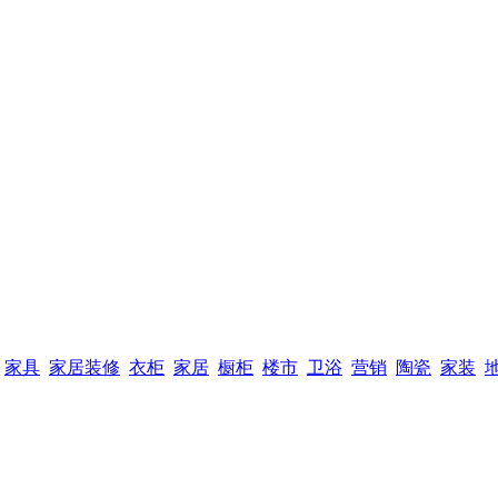
家具
家居装修
衣柜
家居
橱柜
楼市
卫浴
营销
陶瓷
家装