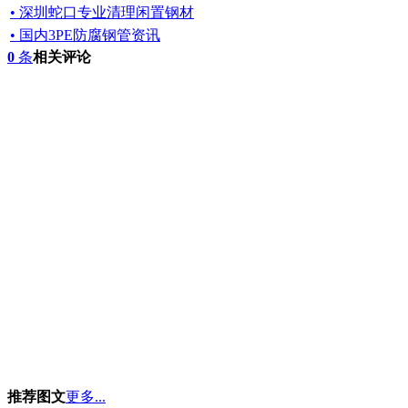
• 深圳蛇口专业清理闲置钢材
• 国内3PE防腐钢管资讯
0
条
相关评论
推荐图文
更多...