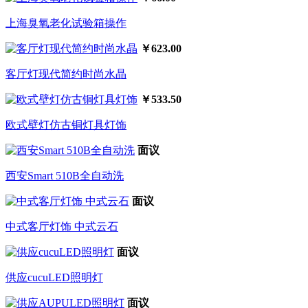
上海臭氧老化试验箱操作
￥623.00
客厅灯现代简约时尚水晶
￥533.50
欧式壁灯仿古铜灯具灯饰
面议
西安Smart 510B全自动洗
面议
中式客厅灯饰 中式云石
面议
供应cucuLED照明灯
面议