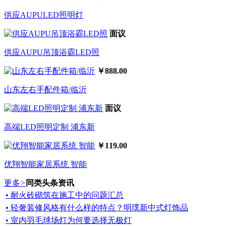
供应AUPULED照明灯
面议
供应AUPU吊顶浴霸LED照
￥888.00
山东左右手配件箱/临沂
面议
高端LED照明定制 浦东新
￥119.00
优翔智能家居系统 智能
更多
>
同类头条资讯
• 耐火砖砌筑在施工中的问题汇总
• 轻奢装修风格有什么样的特点？明璞新中式灯饰品
• 室内羽毛球场灯为何要选择无极灯