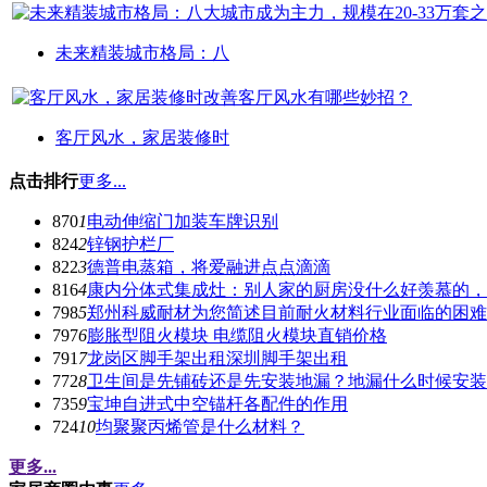
未来精装城市格局：八
客厅风水，家居装修时
点击排行
更多...
870
1
电动伸缩门加装车牌识别
824
2
锌钢护栏厂
822
3
德普电蒸箱，将爱融进点点滴滴
816
4
康内分体式集成灶：别人家的厨房没什么好羡慕的，
798
5
郑州科威耐材为您简述目前耐火材料行业面临的困难
797
6
膨胀型阻火模块 电缆阻火模块直销价格
791
7
龙岗区脚手架出租深圳脚手架出租
772
8
卫生间是先铺砖还是先安装地漏？地漏什么时候安装
735
9
宝坤自进式中空锚杆各配件的作用
724
10
均聚聚丙烯管是什么材料？
更多...