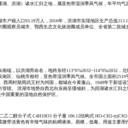
湖、洪湖）诸水汇归之地，属亚热带湿润季风气候，年平均气温1
湖市户籍人口93.19万人，2016年，洪湖市实现地区生产总值213
市圈观察员城市、鄂西生态文化旅游圈成员单位、全省第二批城
命名，地跨东经113°07u2032~114°05u2032，北纬29°
区、仙桃市相邻，亚热带湿润季风气候。全市国土面积2519平方
贡荆州之域。西周时期周武王封为州国，都城在今黄蓬山。1949年于新
州市管辖。 洪湖市地势自西北向东南呈缓倾斜，为四湖诸水汇归
是中国重要的湿地自然保护区。
，二乙二醇分子式 C4H10O3 分子量 106.12结构式 HO-CH2-t
或微带淡黄色有辛辣气味的粘稠液体。易燃，低毒。用途主要用