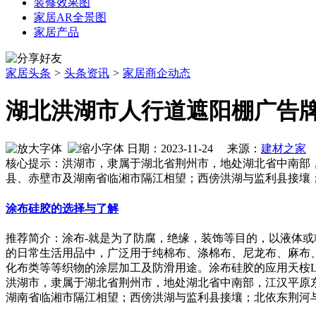
装修效果图
家居AR全景图
家居产品
家居头条
>
头条资讯
>
家居商企动态
湖北洪湖市人行道遮阳棚广告
日期：2023-11-24 来源：
建材之家
作
核心提示：洪湖市，隶属于湖北省荆州市，地处湖北省中南部，江汉平原
县、赤壁市及湖南省临湘市隔江相望；西傍洪湖与监利县接壤；
涂布硅胶的选择与了解
推荐简介：涂布-就是为了防腐，绝缘，装饰等目的，以液体
的日常生活用品中，广泛用于纯棉布、涤棉布、尼龙布、麻布
化布类等等织物的涂层加工及防滑用途。涂布硅胶的应用天桉LSR93XX
洪湖市，隶属于湖北省荆州市，地处湖北省中南部，江汉平原东南端，以
湖南省临湘市隔江相望；西傍洪湖与监利县接壤；北依东荆河与