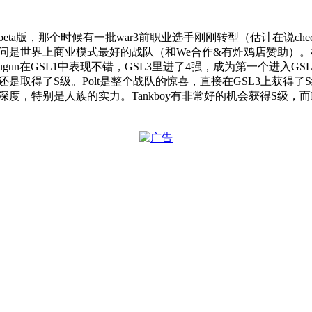
eta版，那个时候有一批war3前职业选手刚刚转型（估计在说che
问是世界上商业模式最好的战队（和We合作&有炸鸡店赞助）。枪兵
gun在GSL1中表现不错，GSL3里进了4强，成为第一个进入G
过还是取得了S级。Polt是整个战队的惊喜，直接在GSL3上获得了S级
，特别是人族的实力。Tankboy有非常好的机会获得S级，而Hann