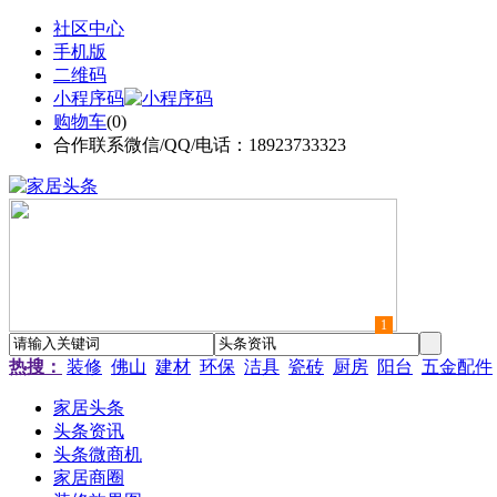
社区中心
手机版
二维码
小程序码
购物车
(
0
)
合作联系微信/QQ/电话：18923733323
1
热搜：
装修
佛山
建材
环保
洁具
瓷砖
厨房
阳台
五金配件
家居头条
头条资讯
头条微商机
家居商圈