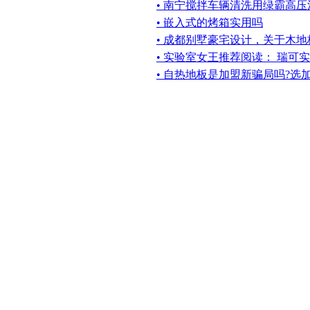
• 南宁搅拌车辆清洗用绿霸高压
• 嵌入式的烤箱实用吗
• 成都别墅豪宅设计，关于木
• 实验室女王推荐阅读： 瑞可
• 自热地板是加盟新骗局吗?选