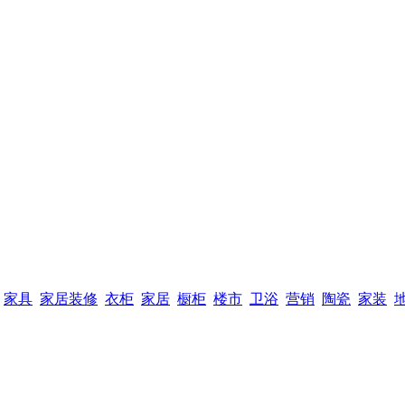
家具
家居装修
衣柜
家居
橱柜
楼市
卫浴
营销
陶瓷
家装