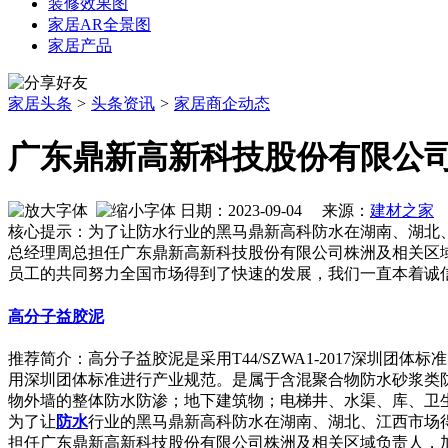
装修效果图
家居AR全景图
家居产品
家居头条
>
头条资讯
>
家居商企动态
广东鼎新高新科技股份有限公
日期：2023-09-04 来源：
建材之家
作
核心提示：为了让防水行业的黑马鼎新高科防水在湖南、湖北、
总经理周总担任广东鼎新高新科技股份有限公司株洲及相关区
员工的共同努力全国市场得到了快速的发展，我们一直本着诚
高分子益胶泥
推荐简介：高分子益胶泥是采用T44/SZWA1-2017深
用深圳团体标准进行产业规范。是属于含混聚合物防水砂浆类
物外墙的整体防水防渗；地下建筑物；电梯井、水渠、库、卫生间、使
为了让
防水
行业的黑马鼎新高科防水在湖南、湖北、江西市场得
担任广东鼎新高新科技股份有限公司株洲及相关区域负责人，