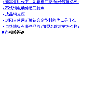
• 新零售时代下，彩钢板厂家“谁传统谁必死”
• 不锈钢电动伸缩门特点
• 成品钢支座
• 封阳台使用断桥铝合金型材的优点是什么
• 自热地板有哪些品牌?加盟名欧建材怎么样?
0
条
相关评论