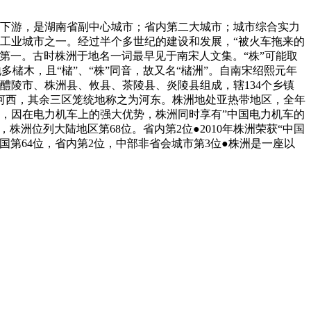
南省东部、湘江下游，是湖南省副中心城市；省内第二大城市；城市综合实力
工业城市之一。经过半个多世纪的建设和发展，“被火车拖来的
第一。古时株洲于地名一词最早见于南宋人文集。“株”可能取
槠木，且“槠”、“株”同音，故又名“槠洲”。自南宋绍熙元年
醴陵市、株洲县、攸县、茶陵县、炎陵县组成，辖134个乡镇
河西，其余三区笼统地称之为河东。株洲地处亚热带地区，全年
号，因在电力机车上的强大优势，株洲同时享有”中国电力机车的
株洲位列大陆地区第68位。省内第2位●2010年株洲荣获“中国
全国第64位，省内第2位，中部非省会城市第3位●株洲是一座以