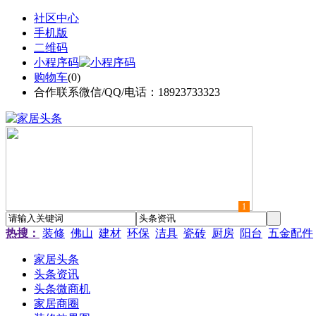
社区中心
手机版
二维码
小程序码
购物车
(
0
)
合作联系微信/QQ/电话：18923733323
1
热搜：
装修
佛山
建材
环保
洁具
瓷砖
厨房
阳台
五金配件
家居头条
头条资讯
头条微商机
家居商圈