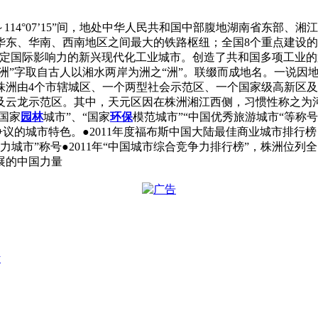
2°57’30”～114°07’15”间，地处中华人民共和国中部腹地湖
华东、华南、西南地区之间最大的铁路枢纽；全国8个重点建设的
定国际影响力的新兴现代化工业城市。创造了共和国多项工业的
洲”字取自古人以湘水两岸为洲之“洲”。联缀而成地名。一说因地多
的株洲由4个市辖城区、一个两型社会示范区、一个国家级高新区及
及云龙示范区。其中，天元区因在株洲湘江西侧，习惯性称之为
国家
园林
城市”、“国家
环保
模范城市”“中国优秀旅游城市“等称
议的城市特色。●2011年度福布斯中国大陆最佳商业城市排行榜，
活力城市”称号●2011年“中国城市综合竞争力排行榜”，株洲位列
展的中国力量
y