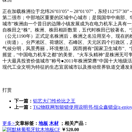
正在加载株洲位于北纬26°03’05”～28°01’07”，东经11
第二强市；中部地区重要的区域中心城市；是我国华中南部、
城市”株洲由一个昔日的边陲小镇发展成为在电力机车上具有一
自株田之“株”。株洲、株田相距数里，五代时株田已较著名。“
（公元1190年）正式定名株洲后，株洲之名沿用至今。现在
（街道）。分芦淞区、荷塘区、石峰区、天元区四个行政区，
气候分明，风景秀丽，环境整洁。因而拥有“国家卫生城市”、“
摇篮，“中国电力机车之都”的美誉。“火车头精神"是株洲无可争
十大最具投资价值城市”称号●2011年株洲荣膺“中国十大地级
现代工业文明为特征的生态宜居城市以及推动世界轨道交通发
打赏
下一篇：
铝艺大门性价比之王
上一篇：
T62物联网智能锁使用说明书-恒众鑫锁业|z-enjo
更多
>
文章标签：
地板
木材
；相关产品：
￥520.00