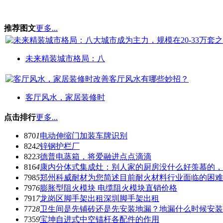
推荐图文
更多...
未来精装城市格局：八
客厅风水，家居装修时
点击排行
更多...
870
1
电动伸缩门加装车牌识别
824
2
锌钢护栏厂
822
3
德普电蒸箱，将爱融进点点滴滴
816
4
康内分体式集成灶：别人家的厨房没什么好羡慕的，
798
5
郑州科威耐材为您简述目前耐火材料行业面临的困难
797
6
膨胀型阻火模块 电缆阻火模块直销价格
791
7
龙岗区脚手架出租深圳脚手架出租
772
8
卫生间是先铺砖还是先安装地漏？地漏什么时候安装
735
9
宝坤自进式中空锚杆各配件的作用