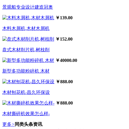
景观船专业设计建造冠奥
￥139.00
木料木屑机,木材木屑机
￥152.00
盘式木材削片机,树枝削
￥40000.00
新型多功能粉碎机 木材
￥888.00
木材刨花机-昌久环保设
￥888.00
木材撕碎机效果怎么样-
更多
>
同类头条资讯