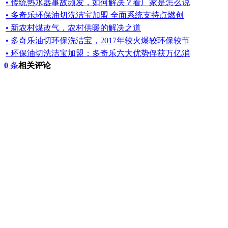
• 传统热水器事故频发，如何解决？看厂家是怎么说
• 多奇乐环保油切洗洁宝加盟 全面系统支持点燃创
• 新农村煤改气，农村供暖的解决之道
• 多奇乐油切环保洗洁宝，2017年较火爆较环保较节
• 环保油切洗洁宝加盟：多奇乐六大优势俘获万亿消
0
条
相关评论