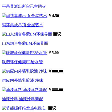
平果县派出所审讯室防火
￥4.50
玛莎集成吊顶 全屋艺术
面议
山东烟台鲁蒙LM环保界面
￥5.00
联塑环保健康PE给水管
￥888.00
供应内外墙乳胶漆 净味
￥888.00
油漆涂料 油漆涂料新配
面议