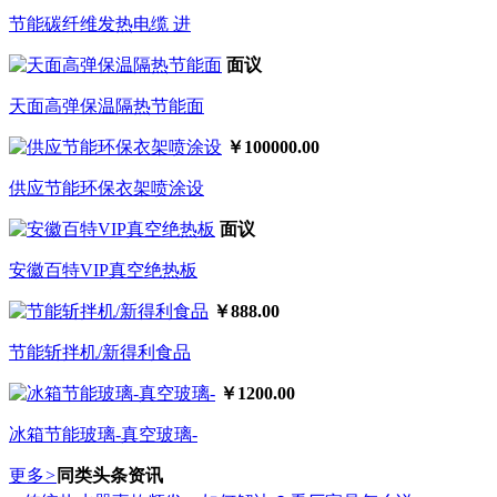
节能碳纤维发热电缆 进
面议
天面高弹保温隔热节能面
￥100000.00
供应节能环保衣架喷涂设
面议
安徽百特VIP真空绝热板
￥888.00
节能斩拌机/新得利食品
￥1200.00
冰箱节能玻璃-真空玻璃-
更多
>
同类头条资讯