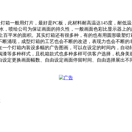
光器）。灯箱一般用灯片，最好是PC板，此材料耐高温达145度，耐
墨水，喷绘公司为保证画面的持久性，一般画面色彩比显示器上
的，有上百平米的面积。其实灯箱还有很多种，有的也有用圆形吸塑
不断涌现，成型灯箱的工艺也会不断的改进，表现力也会不断的
在一个灯箱内装设多幅的广告图画，可以在设定的时间内，自动
锔漆等多种样式，且机箱款式也多种多样可供客户选择，机身美
由设定更换画面幅数、自由设定画面停留时间、自由选择展出不
y