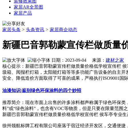
装修效果图
家居AR全景图
家居产品
家居头条
>
头条资讯
>
家居商企动态
新疆巴音郭勒蒙宣传栏做质量价
日期：2023-09-04 来源：
建材之家
作
核心提示：新疆巴音郭勒蒙宣传栏做质量价格低学校宣传栏 
圾箱、阅报栏灯箱，太阳能灯箱等等多功能广告设备的自主开
安全、降低造价方面取得了可喜的成果，严格执行ISO9001国
油漆知识|鉴别绿色环保涂料的四个妙招
推荐简介：现在市面上出售的许多涂料都声称属于绿色环保类，
料”或“绿色涂料”，也含有VOC等物质，但是只要在限量范围之
新疆巴音郭勒蒙宣传栏做质量价格低学校宣传栏 侯车亭专业生
徐州领航标牌工程有限公司座落于宿迁经济开发区，交通便捷