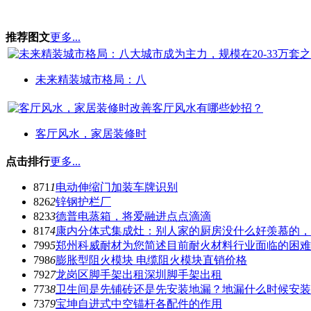
推荐图文
更多...
未来精装城市格局：八
客厅风水，家居装修时
点击排行
更多...
871
1
电动伸缩门加装车牌识别
826
2
锌钢护栏厂
823
3
德普电蒸箱，将爱融进点点滴滴
817
4
康内分体式集成灶：别人家的厨房没什么好羡慕的，
799
5
郑州科威耐材为您简述目前耐火材料行业面临的困难
798
6
膨胀型阻火模块 电缆阻火模块直销价格
792
7
龙岗区脚手架出租深圳脚手架出租
773
8
卫生间是先铺砖还是先安装地漏？地漏什么时候安装
737
9
宝坤自进式中空锚杆各配件的作用