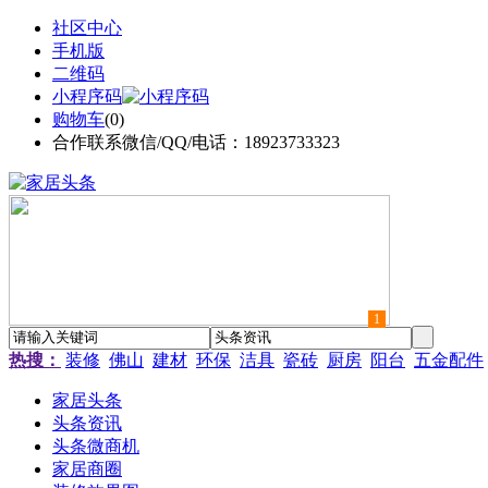
社区中心
手机版
二维码
小程序码
购物车
(
0
)
合作联系微信/QQ/电话：18923733323
1
热搜：
装修
佛山
建材
环保
洁具
瓷砖
厨房
阳台
五金配件
家居头条
头条资讯
头条微商机
家居商圈