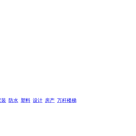
家装
防水
塑料
设计
房产
万杆楼梯