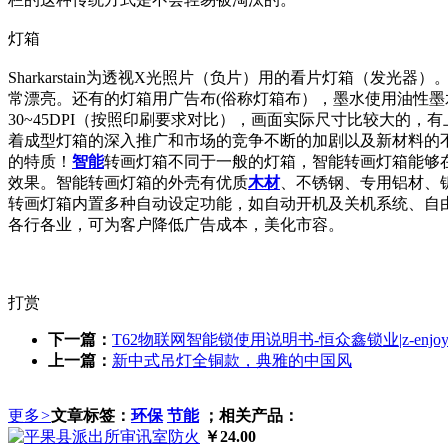
灯箱
Sharkarstain为透视X光照片（负片）用的看片灯箱（发
常漂亮。还有的灯箱用广告布(俗称灯箱布），墨水使用油性
30~45DPI（按照印刷要求对比），画面实际尺寸比较大
着成型灯箱的深入推广和市场的竞争不断的加剧以及新材料的
的特质！
智能
转画灯箱不同于一般的灯箱，智能转画灯箱能够
效果。智能转画灯箱的外壳有优质
木材
、不锈钢、专用铝材、
转画灯箱内置多种自动设定功能，如自动开机及关机系统、自
各行各业，可为客户降低广告成本，美化市容。
打赏
下一篇：
T62物联网智能锁使用说明书-恒众鑫锁业|z-enjo
上一篇：
新中式吊灯全铜款，典雅的中国风
更多
>
文章标签：
环保
节能
；相关产品：
￥24.00