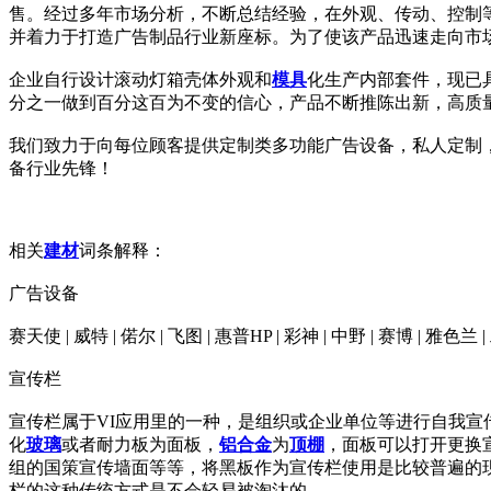
售。经过多年市场分析，不断总结经验，在外观、传动、控制
并着力于打造广告制品行业新座标。为了使该产品迅速走向市
企业自行设计滚动灯箱壳体外观和
模具
化生产内部套件，现已
分之一做到百分这百为不变的信心，产品不断推陈出新，高质
我们致力于向每位顾客提供定制类多功能广告设备，私人定制
备行业先锋！
相关
建材
词条解释：
广告设备
赛天使 | 威特 | 偌尔 | 飞图 | 惠普HP | 彩神 | 中野 | 赛博 | 雅色兰 |
宣传栏
宣传栏属于VI应用里的一种，是组织或企业单位等进行自我
化
玻璃
或者耐力板为面板，
铝合金
为
顶棚
，面板可以打开更换
组的国策宣传墙面等等，将黑板作为宣传栏使用是比较普遍的
栏的这种传统方式是不会轻易被淘汰的。