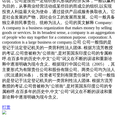
话说，公司是按照一定组织形式形成的经济实体，一般以赢利
为目的，从事商业经营活动或某些目的而成立的组织.以实现
投资人利益最大化为使命，通过提供产品或服务换取收入。它
是社会发展的产物，因社会分工的发展而发展。公司一般具备
独立承担民事责任。统称为法人。公司的英文解释 Company:
A company is a business organization that makes mo
ney by selling
goods or services. In its broadest sense, a company is an aggregation
of people who stay together for a common purpose. corporation: A
corporation is a large business or company.公司 公司一般指的是
登记于法定登记机关的一类营利性法人团体. 根据方流芳教授
的考证,公司曾被称为"公班衙",是对英国东印度公司的专属称
呼.在百多年的历史中,中文"公司"词义在不断的误读和重新诠
释中逐渐明确为现今含义。根据现行中国公司法（2005），其
主要形式为有限责任公司和股份有限公司。两类公司均为法人
（民法通则36条），投资者可受到有限责任保护。公司一般指
的是登记于法定登记机关的一类营利性法人团体. 根据方流芳
教授的考证,公司曾被称为"公班衙",是对英国东印度公司的专
属称呼.在百多年的历史中,中文"公司"词义在不断的误读和重
新诠释中逐渐明确为现今含义。
打赏