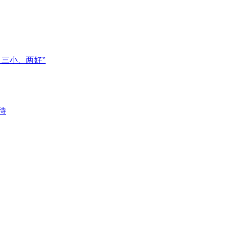
、三小、两好”
待