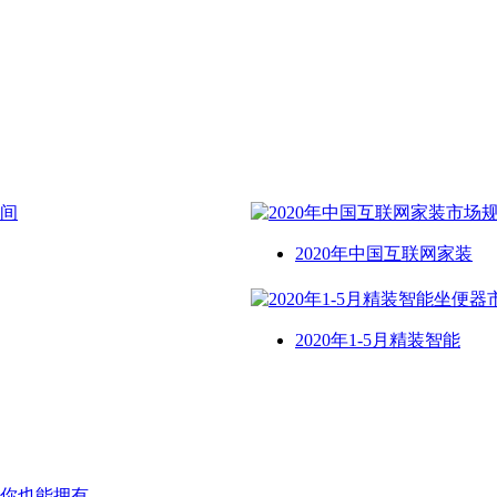
2020年中国互联网家装
2020年1-5月精装智能
你也能拥有