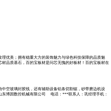
纹理优美；拥有稳重大方的装饰魅力与绿色科技保障的品质魅
芯材品质基石，百的宝板材是问芯无愧的好板材！百的宝板材在
自动中空玻璃封胶线，还有辅助设备铝条切割锯，砂带磨边机设
东博因数控机械有限公司 电话：***联系人：巩经理手机：