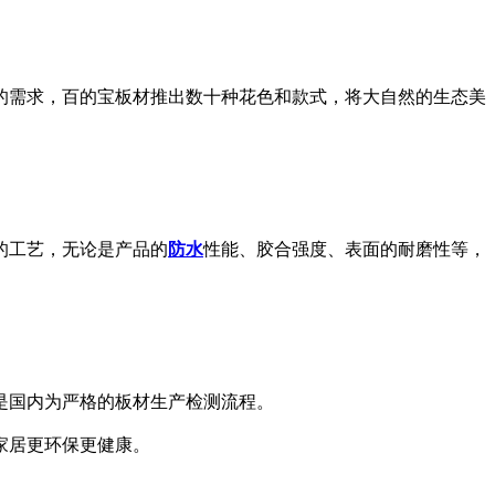
的需求，百的宝板材推出数十种花色和款式，将大自然的生态美
的工艺，无论是产品的
防水
性能、胶合强度、表面的耐磨性等，
是国内为严格的板材生产检测流程。
家居更环保更健康。