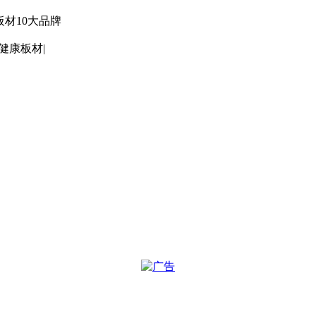
板材10大品牌
健康板材|