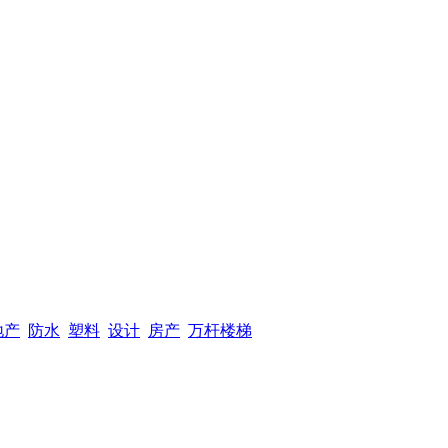
地产
防水
塑料
设计
房产
万杆楼梯