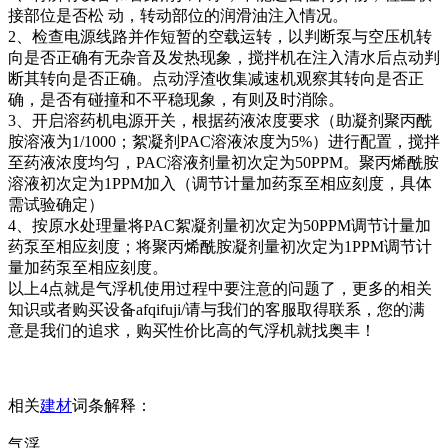
接部位是否松 动，转动部位的润滑油注入情况。
2、检查电源线路并作短暂的空载运转，以判断泵与空压机转
向是否正确有无杂音及发热现象，搅拌机在注入清水后点动判
断其转向是否正确。点动浮渣收集减速机观察其转向是否正
确，是否有碰撞和不平稳现象，有则及时消除。
3、开启溶药机电源开关，根据药液浓度要求（助凝剂聚丙酰
胺溶液为1/1000；絮凝剂PAC溶液浓度为5%）进行配置，搅拌
至药液浓度均匀，PAC溶液剂量初次定为50PPM。聚丙烯酰胺
溶液初次定为1PPM加入（调节计量加药泵至相应刻度，具体
需试验确定）
4、按原水处理量将PAC絮凝剂量初次定为50PPM调节计量加
药泵至相应刻度；将聚丙烯酰胺凝剂量初次定为1PPM调节计
量加药泵至相应刻度。
以上4点就是气浮机使用过程中要注意的问题了，更多的相关
知识或者购买设备afqifuji/请与我们的客服取得联系，您的满
意是我们的追求，购买性价比高的气浮机就找奥丰！
相关
建材
词条解释：
气浮