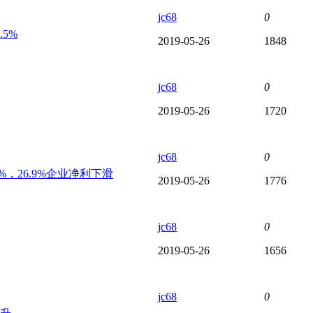
jc68
0
5%
2019-05-26
1848
jc68
0
2019-05-26
1720
jc68
0
%，26.9%企业净利下滑
2019-05-26
1776
jc68
0
2019-05-26
1656
jc68
0