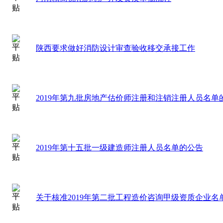
陕西要求做好消防设计审查验收移交承接工作
2019年第九批房地产估价师注册和注销注册人员名单
2019年第十五批一级建造师注册人员名单的公告
关于核准2019年第二批工程造价咨询甲级资质企业名