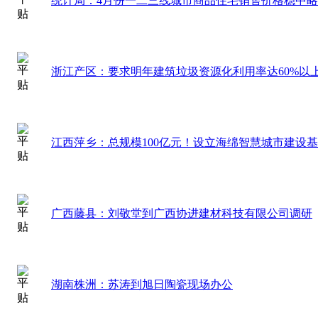
统计局：4月份一二三线城市商品住宅销售价格稳中
浙江产区：要求明年建筑垃圾资源化利用率达60%以
江西萍乡：总规模100亿元！设立海绵智慧城市建设
广西藤县：刘敬堂到广西协进建材科技有限公司调研
湖南株洲：苏涛到旭日陶瓷现场办公