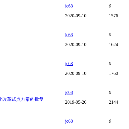
jc68
0
2020-09-10
1576
jc68
0
2020-09-10
1624
jc68
0
2020-09-10
1760
jc68
0
化改革试点方案的批复
2019-05-26
2144
jc68
0