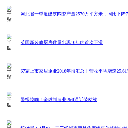
河北省一季度建筑陶瓷产量2570万平方米，同比下降7.
英国新装修厨房数量出现10年内首次下滑
67家上市家居企业2018年报汇总！营收平均增速25.61
警报拉响！全球制造业PMI逼近荣枯线