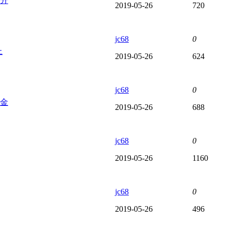
略升
2019-05-26
720
jc68
0
上
2019-05-26
624
jc68
0
基金
2019-05-26
688
jc68
0
2019-05-26
1160
jc68
0
2019-05-26
496