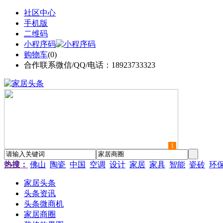
社区中心
手机版
二维码
小程序码
购物车
(
0
)
合作联系微信/QQ/电话：18923733323
1
热搜：
佛山
陶瓷
中国
空调
设计
家居
家具
智能
瓷砖
环
家居头条
头条资讯
头条微商机
家居商圈