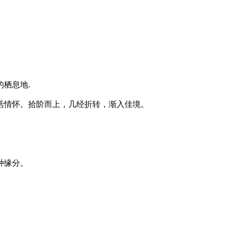
的栖息地.
活情怀。拾阶而上，几经折转，渐入佳境。
种缘分。
。