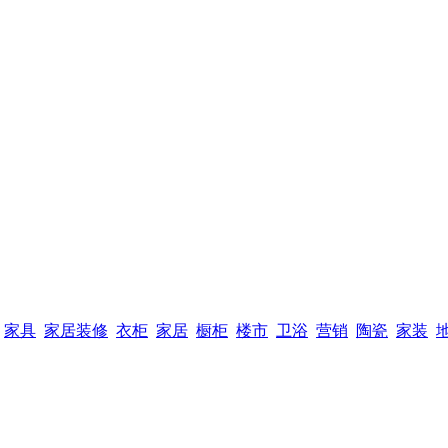
家具
家居装修
衣柜
家居
橱柜
楼市
卫浴
营销
陶瓷
家装