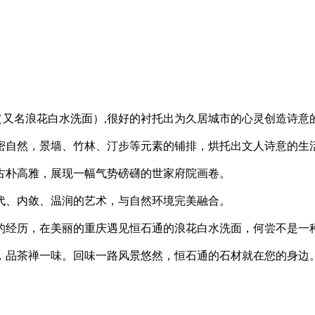
面（又名浪花白水洗面）,很好的衬托出为久居城市的心灵创造诗意
密自然，景墙、竹林、汀步等元素的铺排，烘托出文人诗意的生
古朴高雅，展现一幅气势磅礴的世家府院画卷。
代、内敛、温润的艺术，与自然环境完美融合。
的经历，在美丽的重庆遇见恒石通的浪花白水洗面，何尝不是一
，品茶禅一味。回味一路风景悠然，恒石通的石材就在您的身边