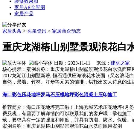
装修效果图
家居AR全景图
家居产品
家居头条
>
头条资讯
>
家居商企动态
重庆龙湖椿山别墅景观浪花白
日期：2023-11-11 来源：
建材之家
作
核心提示：案例名称：重庆龙湖椿山别墅景观浪花白水洗面应用
2017龙湖江山别墅新著, 恒石通供应海浪花水洗面（又名浪
自然，景墙、竹林、汀步等元素的铺排，烘托出文人诗意的生
海口彩色压花地坪罗马石压模地坪彩色混凝土压印施工
推荐简介：海口压花地坪完工啦！上海秀城艺术压花地坪4月份
费及税，有需要了解详情的可以联系我们的客户哦！承包施工
载，要求具有一定的强度和刚度，并具有防潮、防水、保暖、耐...
案例名称：重庆龙湖椿山别墅景观浪花白水洗面应用案例