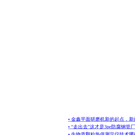
• 金鑫平面研磨机新的起点，
• “走出去”这才是3pe防腐钢管
• 生物质颗粒热值测定仪技术