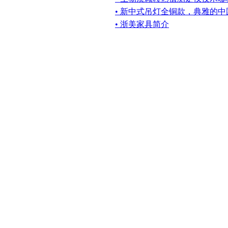
• 新中式吊灯全铜款，典雅的中
• 浙美家具简介