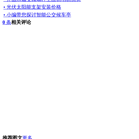
• 光伏太阳能支架安装价格
• 小编带您探讨智能公交候车亭
0
条
相关评论
推荐图文
更多...