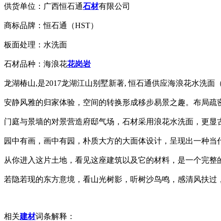
供货单位：广西恒石通
石材
有限公司
商标品牌：恒石通（HST）
板面处理：水洗面
石材品种：海浪花
花岗岩
龙湖椿山,是2017龙湖江山别墅新著, 恒石通供应海浪花水洗
安静风雅的归家体验，空间的转换形成移步易景之趣。布局疏
门庭与景墙的对景营造府邸气场，石材采用浪花水洗面，更显
园中有画，画中有园，朴质大方的大面体设计，呈现出一种当
从你进入这片土地，看见这座建筑以及它的材料，是一个完整
若隐若现的东方意境，看山光树影，听树沙鸟鸣，感清风扶过
相关
建材
词条解释：