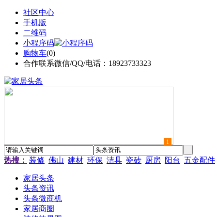
社区中心
手机版
二维码
小程序码
购物车
(
0
)
合作联系微信/QQ/电话：18923733323
1
热搜：
装修
佛山
建材
环保
洁具
瓷砖
厨房
阳台
五金配件
家居头条
头条资讯
头条微商机
家居商圈