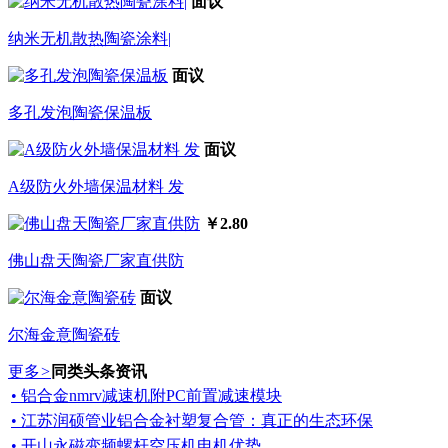
面议
纳米无机散热陶瓷涂料|
面议
多孔发泡陶瓷保温板
面议
A级防火外墙保温材料 发
￥2.80
佛山盘天陶瓷厂家直供防
面议
尔海金意陶瓷砖
更多
>
同类头条资讯
• 铝合金nmrv减速机附PC前置减速模块
• 江苏润硕管业铝合金衬塑复合管：真正的生态环保
• 开山永磁变频螺杆空压机电机优势