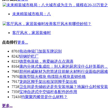
未来精装城市格局：八
客厅风水，家居装修时
点击排行
更多...
870
1
电动伸缩门加装车牌识别
824
2
锌钢护栏厂
822
3
德普电蒸箱，将爱融进点点滴滴
816
4
康内分体式集成灶：别人家的厨房没什么好羡慕的，
798
5
郑州科威耐材为您简述目前耐火材料行业面临的困难
797
6
膨胀型阻火模块 电缆阻火模块直销价格
791
7
龙岗区脚手架出租深圳脚手架出租
772
8
卫生间是先铺砖还是先安装地漏？地漏什么时候安装
735
9
宝坤自进式中空锚杆各配件的作用
724
10
均聚聚丙烯管是什么材料？
更多...