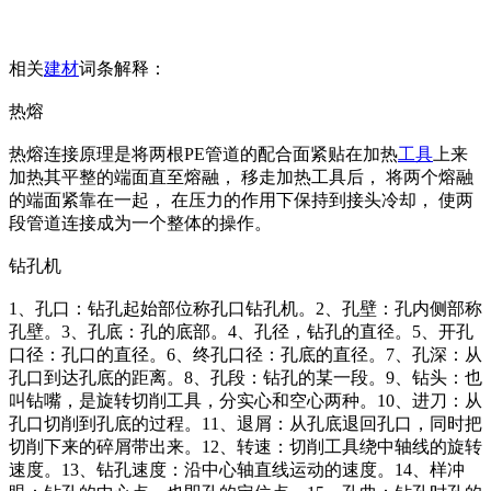
相关
建材
词条解释：
热熔
热熔连接原理是将两根PE管道的配合面紧贴在加热
工具
上来
加热其平整的端面直至熔融， 移走加热工具后， 将两个熔融
的端面紧靠在一起， 在压力的作用下保持到接头冷却， 使两
段管道连接成为一个整体的操作。
钻孔机
1、孔口：钻孔起始部位称孔口钻孔机。2、孔壁：孔内侧部称
孔壁。3、孔底：孔的底部。4、孔径，钻孔的直径。5、开孔
口径：孔口的直径。6、终孔口径：孔底的直径。7、孔深：从
孔口到达孔底的距离。8、孔段：钻孔的某一段。9、钻头：也
叫钻嘴，是旋转切削工具，分实心和空心两种。10、进刀：从
孔口切削到孔底的过程。11、退屑：从孔底退回孔口，同时把
切削下来的碎屑带出来。12、转速：切削工具绕中轴线的旋转
速度。13、钻孔速度：沿中心轴直线运动的速度。14、样冲