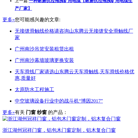
上一篇:
一种耐磨抗拉拖拽矿用电缆【耐磨抗拉拖拽矿用电缆生
产厂家】
更多»
您可能感兴趣的文章:
无接缝滑触线价格请咨询山东腾云无接缝安全滑触线厂
家
广州南沙吊篮安装租赁出租
广州南沙幕墙玻璃更换安装
天车滑线厂家请选山东腾云天车滑触线,天车滑线价格优
惠,质量好
太原防水工程施工
中空玻璃设备行业中的战斗机“博因2017”
更多»
有关
门窗 纱窗
的产品：
浙江湖州冠祥门窗，铝包木门窗定制，铝木复合门窗