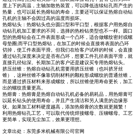
度上下的高温，主轴加散热装置，可以降低连续钻孔而产生的
热量，也可以延长热熔钻的寿命，主要还可以保证热熔自动钻
孔机的主轴不会因过高的温度而损坏。
热熔钻头：热熔钻头也分圆口型和平口型，根据客户用热熔自
动钻孔机加工要求的不同，选择的热粉钻类型也不一样。圆口
型的热熔钻会在工件表面形成一个凸环，适合做螺纹密封或螺
母垫圈;而平口型热熔钻，在加工的时候会直接将表面的凸环
切掉，使工件表面平滑。但我们在给客户试样的时候，会直接
通过钻孔深度来决定是否有凸环，想要工件孔径表面平滑，就
直接孔径钻深。长期加工的客户还是建议买专用热熔钻头。
挤压丝锥：热熔自动钻孔机需要用挤压丝锥（也叫挤牙丝
锥），这种丝锥不像靠切削材料的颗粒形成螺纹的普通丝锥，
而是通过挤压材料来形成螺纹，所以丝锥使用寿命更长，加工
出的螺纹质量更高。
热熔膏：热熔膏是热熔自动钻孔机必备的易耗品，用热熔膏可
以延长钻头的使用寿命，并且产生清洁和另人满意的边缘形
状。如果加工材料硬度越高，添加热熔膏的次数就更频繁！
利用热熔钻孔工艺，可以取代传统焊接螺母、压铆螺母。工艺
更简单，实现无尘加工，效果更理想。
文章出处：东莞多米机械有限公司官网