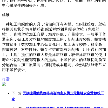
眼：钻孔的中心点，也即孔的定位点。15、孔曲：钻孔时孔的
中心轴发生的偏移叫孔曲。
丝锥
一种加工内螺纹的刀具，沿轴向开有沟槽。也叫螺丝攻。丝锥
根据其形状分为直槽丝锥,螺旋槽丝锥和螺尖丝锥（先端丝
锥）。直槽丝锥加工容易，精度略低，产量较大。一般用于普
通车床，钻床及攻丝机的螺纹加工用，切削速度较慢。螺旋槽
丝锥多用于数控加工中心钻盲孔用，加工速度较快，精度高，
排屑较好、对中性好。螺尖丝锥前部有容削槽，用于通孔的加
工。工具厂提供的丝锥大都是涂层丝锥，较未涂层丝锥的使用
寿命和切削性能都有很大的提高。不等径设计的丝锥切削负荷
分配合理，加工质量高，但制造成本也高。梯形螺纹丝锥常采
用不等径设计。
打赏
下一篇:
无接缝滑触线价格请咨询山东腾云无接缝安全滑触线厂
家