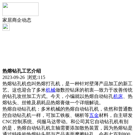
家居商企动态
热熔钻孔工艺介绍
2023-09-26 浏览:
115
热熔钻孔机也叫热熔打孔机，是一种针对壁薄产品加工的新工
艺。这也迎合了多米
机械
做数控钻床的初衷—致力于改善传统
的钻孔攻丝加工方式。今天，小编就以热熔自动钻孔
机床
、热
熔钻头、丝锥及易耗品热熔膏做一个详细解说。
热熔自动钻孔机：多米机械的热熔自动钻孔机，依然和普通数
控自动钻孔机一样，可加工铁板、钢析等
五金
材料，自主研发
CNC控制系统、伺服马达带动。和公司其它自动钻孔机有别
的是，热熔自动钻孔机主轴需要添加散热装置，因为热熔钻是
通过特殊的热熔钻头部与产品表面摩擦钻孔，会有七百到800