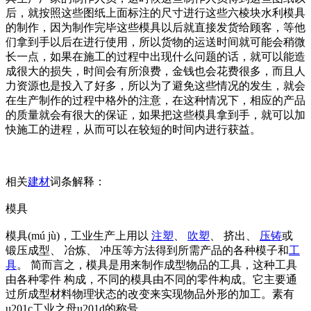
后，就按照这些图纸上面标注的尺寸进行这些六棱块水利模具
的制作，因为制作完毕这些模具以后就直接发货给顾客，等他
们拿到手以后在进行使用，所以货物的运送时间就可能会稍微
长一点，如果在施工的过程中出现什么问题的话，就可以能造
成很大的损失，时间会有所浪费，金钱也会花费很多，而且人
力资源也是投入了好多，所以为了避免这些情况的发生，就会
在生产制作的过程中格外的注意，在这种情况下，相应的产品
的质量就会有很大的保证，如果把这些模具拿到手，就可以加
快施工的进程，从而可以在较短的时间内进行获益。
相关
建材
词条解释：
模具
模具(mú jù)，工业生产上用以
注塑
、
吹塑
、 挤出、
压铸
或
锻压成型、 冶炼、 冲压等方法得到所需产品的各种模子和
工
具
。 简而言之，模具是用来制作成型物品的工具，这种工具
由各种零件 构成，不同的模具由不同的零件构成。它主要通
过所成型材料物理状态的改变来实现物品外形的加工。素有
u201c工业之母u201d的称号。