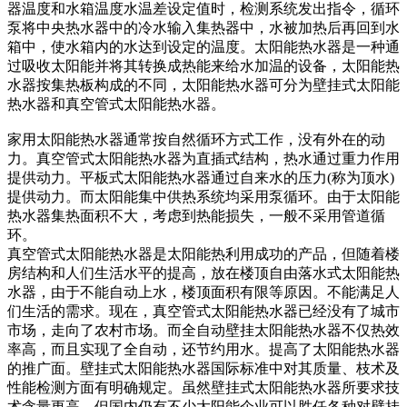
器温度和水箱温度水温差设定值时，检测系统发出指令，循环
泵将中央热水器中的冷水输入集热器中，水被加热后再回到水
箱中，使水箱内的水达到设定的温度。太阳能热水器是一种通
过吸收太阳能并将其转换成热能来给水加温的设备，太阳能热
水器按集热板构成的不同，太阳能热水器可分为壁挂式太阳能
热水器和真空管式太阳能热水器。
家用太阳能热水器通常按自然循环方式工作，没有外在的动
力。真空管式太阳能热水器为直插式结构，热水通过重力作用
提供动力。平板式太阳能热水器通过自来水的压力(称为顶水)
提供动力。而太阳能集中供热系统均采用泵循环。由于太阳能
热水器集热面积不大，考虑到热能损失，一般不采用管道循
环。
真空管式太阳能热水器是太阳能热利用成功的产品，但随着楼
房结构和人们生活水平的提高，放在楼顶自由落水式太阳能热
水器，由于不能自动上水，楼顶面积有限等原因。不能满足人
们生活的需求。现在，真空管式太阳能热水器已经没有了城市
市场，走向了农村市场。而全自动壁挂太阳能热水器不仅热效
率高，而且实现了全自动，还节约用水。提高了太阳能热水器
的推广面。壁挂式太阳能热水器国际标准中对其质量、枝术及
性能检测方面有明确规定。虽然壁挂式太阳能热水器所要求技
术含量更高，但国内仍有不少太阳能企业可以胜任各种对壁挂