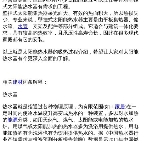
式太阳能热水器有需求的工程。
壁挂式太阳能集热器采光面大、有效的热面积大，所以热损失
少。专业来说，壁挂式太阳能热水器主要是由平板集热器、储
水箱、
水管
、支架及配件等部分组成。它适合与建筑一体化要
求，具有较高的热效率，且承压性高寿命长，因此在很多现代
家庭都有它的安装。
以上就是太阳能热水器的吸热过程介绍，希望让大家对太阳能
热水器有个更深入全面的了解。
相关
建材
词条解释：
热水器
热水器就是指通过各种物理原理，为有限范围(如：
家居
)在一
定时间内使冷水温度升高变成热水的一种装置，多以对水加热
的
能源
分类，如用天然气、煤气、太阳能或电能加热的热水
炉。用煤气或太阳能加热的热水器多为洗浴用提供热水，用电
能加热的有为洗浴也有为饮用提供热水的。据《中国热水器行
业产销需求与投资预测分析报告前瞻》数据显示2011年中国燃