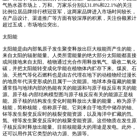
气热水器市场上，万和、万家乐分别以31.8%和22.1%的关注
比例位居品牌排行榜冠亚军，这两家品牌进入市场时间较长，
在产品设计、渠道推广等方面有较深厚的积累，关注份额累计
超过五成，市场地位突出。
太阳能
太阳能是由内部氢原子发生聚变释放出巨大核能而产生的能，
来自太阳的辐射能量。人类所需能量的绝大部分太阳能都直接
或间接地来自太阳。植物通过光合作用释放氧气、吸收二氧化
碳，并把太阳能转变成化学能在植物体内贮存下来。煤炭、石
油、天然气等化石燃料也是由古代埋在地下的动植物经过漫长
的地质年代演变形成的且属于一次能源。地球本身蕴藏的能量
通常指与地球内部的热能有关的能源和与原子核反应有关的能
源。原子核-内部结构模型图与原子核反应有关的能源正是核
能。原子核的结构发生变化时能释放出大量的能量，称为原子
核能，简称核能，俗称原子能。它则来自于地壳中储存的铀、
钚等发生裂变反应时的核裂变能资源，以及海洋中贮藏的氘、
氚、锂等发生聚变反应时的核聚变能资源。这些物质在发生原
子核反应时释放出能量。目前核能最大的用途是发电。此外，
还可以用作其它类型的动力源、热源等。