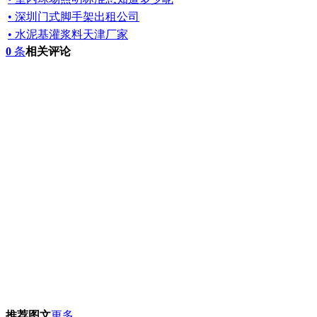
• 深圳门式脚手架出租公司
• 水泥基灌浆料天津厂家
0
条
相关评论
推荐图文
更多...