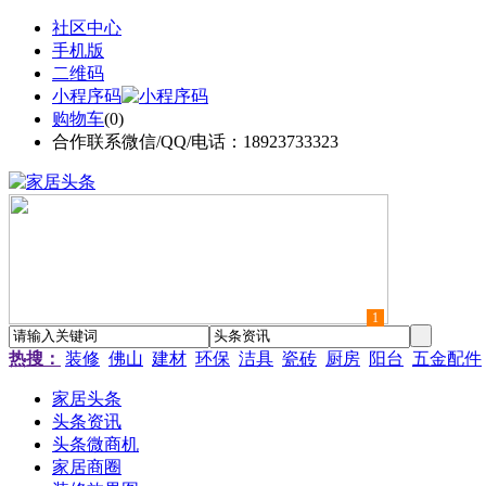
社区中心
手机版
二维码
小程序码
购物车
(
0
)
合作联系微信/QQ/电话：18923733323
1
热搜：
装修
佛山
建材
环保
洁具
瓷砖
厨房
阳台
五金配件
家居头条
头条资讯
头条微商机
家居商圈