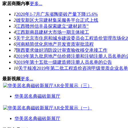
家居商圈内事
更多...
1
2020年1-7月广东省陶瓷砖产量下降15.6%
2
雄安新区大宗建材集采服务平台正式上线
3
江西赣州信丰县探索建立“建材超市”
4
江西新南昌建材大市场一期主体竣工
5
关于北京市住房和城乡建设委员会工程造价管理市场化
6
河南精简优化房地产开发资质审批流程
7
陕西要求做好消防设计审查验收移交承接工作
8
2019年第九批房地产估价师注册和注销注册人员名单的
9
2019年第十五批一级建造师注册人员名单的公告
10
关于核准2019年第二批工程造价咨询甲级资质企业名
最新视频
更多...
华美居名典磁砖新展厅
华美居名典磁砖新展厅