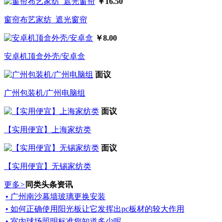
￥16.50
窗帘布艺家纺_遮光窗帘
￥8.00
安卓机顶盒外壳/安卓盒
面议
广州包装机/广州电脑组
面议
【实用便宜】上海家纺类
面议
【实用便宜】无锡家纺类
更多
>
同类头条资讯
• 广州南沙幕墙玻璃更换安装
• 如何正确使用阳光板让它发挥出pc板材的较大作用
• 室内球场照明标准您知道多少呢