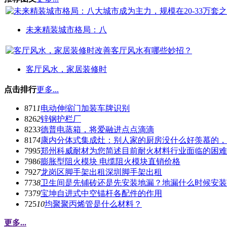
未来精装城市格局：八
客厅风水，家居装修时
点击排行
更多...
871
1
电动伸缩门加装车牌识别
826
2
锌钢护栏厂
823
3
德普电蒸箱，将爱融进点点滴滴
817
4
康内分体式集成灶：别人家的厨房没什么好羡慕的，
799
5
郑州科威耐材为您简述目前耐火材料行业面临的困难
798
6
膨胀型阻火模块 电缆阻火模块直销价格
792
7
龙岗区脚手架出租深圳脚手架出租
773
8
卫生间是先铺砖还是先安装地漏？地漏什么时候安装
737
9
宝坤自进式中空锚杆各配件的作用
725
10
均聚聚丙烯管是什么材料？
更多...