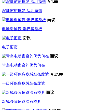
￥1.00
深圳窗帘批发 深圳窗帘
面议
电地暖铺设 选择挤塑板
面议
电子窗帘
面议
青岛电动窗帘的优势何在
￥17.00
一级环保麂皮绒细条纹遮
面议
双线条圆角路沿石模具