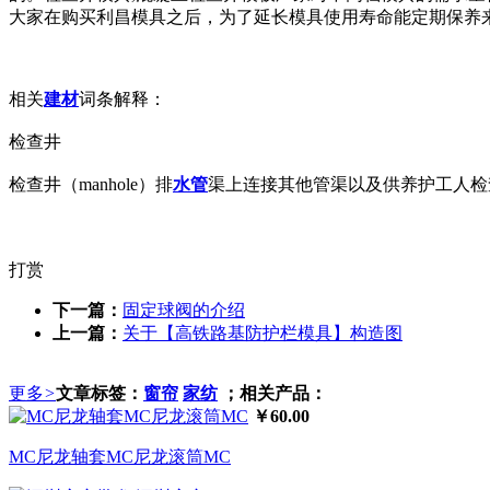
大家在购买利昌模具之后，为了延长模具使用寿命能定期保养
相关
建材
词条解释：
检查井
检查井（manhole）排
水管
渠上连接其他管渠以及供养护工人检
打赏
下一篇：
固定球阀的介绍
上一篇：
关于【高铁路基防护栏模具】构造图
更多
>
文章标签：
窗帘
家纺
；相关产品：
￥60.00
MC尼龙轴套MC尼龙滚筒MC