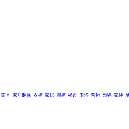
家具
家居装修
衣柜
家居
橱柜
楼市
卫浴
营销
陶瓷
家装