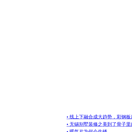
• 线上下融合成大趋势，彩钢
• 无锡别墅装修之美到了骨子
• 暖气片为何会生锈