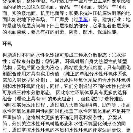
交接明确，整体和谐。地坪适用于一些对于卫生条件要求比较
高的场所比如说医院地面、食品厂车间地面、制药厂车间地
面、实验楼地面、机房地面等；和要求抗冲压抗腐蚀耐磨的地
面比如说地下停车场、工厂库房（过
叉车
）等。建筑行业：地
坪是建筑底层房间与下部土层接触的部分，它承担着低层房间
的地面荷载，要具有好的耐磨、防潮、防水、保温性能。
环氧
树脂通过不同的水性化途径可形成三种水分散形态：①水溶
性；②胶束分散型；③乳液。 环氧树脂自身为热塑性的线型
结构，受热后固态变为液态，高粘度变为低粘度，只有与固化
剂配合使用才具有实用价值 （纯正的单组分水性环氧体系也
需加入潜伏型固化剂）。因此水性环氧体系应包含水性环氧树
脂和水性环氧固化剂，同样，它们分别通过不同的水性化途径
可形成三种水分散形态。 因此水性环氧体系具有更多的选择
组合（理论上具有9种的形态组合），但也增加了选择难度。
同时在实际应用过程，通过加入大量的颜填料、助剂等，提高
水性环氧体系应用性能同时也掩盖了水性环氧体系的不足甚至
严重缺陷，这将增大更多的不确定因素和复杂性。 弃繁从
简，分别关注水性环氧树脂形态和水性环氧固化剂形态的同
时，通过掌控水性环氧的本质和水性环氧的评定达到更快、更