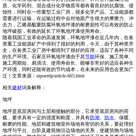
质、化学药剂、混合成分化学物质等都有着良好的抗腐蚀、侵
蚀性，同时在一些重型工业厂房，很多化学产品、工业能源都
需要进行运输，在运输过程中会对地面产生很大的摩擦力、冲
击力，乙烯基酯重防腐环氧地坪漆的耐磨损性可以有效的防止
地坪破损，有效的延长了环氧地坪漆使用寿命。
随着我国工业革命的高速发展，环氧地坪漆在近几年内，在各
类重工业能源矿产中得到了很好的利用，今天，由于其种类齐
全，在各类工业厂房中都得到了很好的应用，适应了各种不同
的生产环境。石家庄环氧地坪漆由于其
节能
环保、施工简单、
施工周期短、易清洁、使用寿命长、能够非常好的适应各种生
产环境，同时还能有效的节约成本，在未来的应用也会更加广
泛！文章来源：aipoerdp/article-665.html
相关
建材
词条解释：
地坪
地坪是底层房间与土层相接触的部分，它承受底层房间的荷
载，要求具有一定的强度和刚度，并具有
防潮
、
防水
、保暖、
耐磨的性能。地层和建筑物室外场地有密切的关系，要处理好
地坪与平台、台阶及建筑物沿边场地的关系，使建筑物与场地