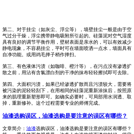
第二、对于挂尘（如灰尘、浮尘等），墙壁挂尘一般是由于空
气过分干燥，浮尘携带静电吸附所引起的。硅藻泥对空气湿度
具有良好的调节平衡作用，壁材表面是亲水的，可以有效减少
静电现象，不容易挂尘，平时可在墙面喷洒一点水，墙面具有
自净功能。或用鸡毛掸子稍作掸扫。
第三、有色液体污渍（如咖啡、橙汁等），在污点没有渗透扩
散之前，用沾有含氯漂白剂的干净的抹布轻轻擦拭即可去除。
第四、大面积污渍，如果已经渗透扩散而且污渍较大，需要将
被污染的泥轻轻刮下，在用相同的硅藻泥重新涂抹后，按照原
来的肌理重新塑形即可。如确实必要时，可局部用水润透、取
掉，重新修补。这个过程需要专业的师傅完成。
油漆选购误区，油漆选购是要注意的误区有哪些？
文章简介：
油漆
选购误区，油漆选购是要注意的误区有哪些？