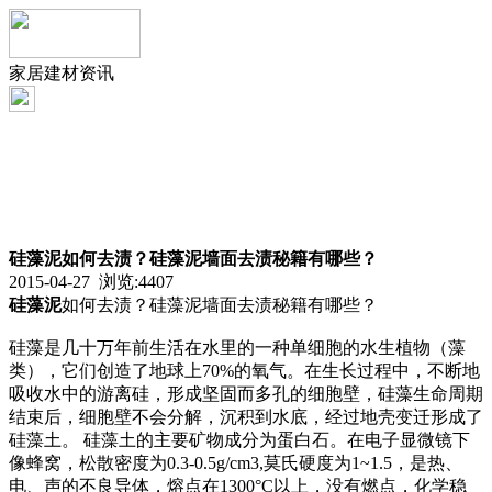
家居建材资讯
硅藻泥如何去渍？硅藻泥墙面去渍秘籍有哪些？
2015-04-27 浏览:
4407
硅藻泥
如何去渍？硅藻泥墙面去渍秘籍有哪些？
硅藻是几十万年前生活在水里的一种单细胞的水生植物（藻
类），它们创造了地球上70%的氧气。在生长过程中，不断地
吸收水中的游离硅，形成坚固而多孔的细胞壁，硅藻生命周期
结束后，细胞壁不会分解，沉积到水底，经过地壳变迁形成了
硅藻土。 硅藻土的主要矿物成分为蛋白石。在电子显微镜下
像蜂窝，松散密度为0.3-0.5g/cm3,莫氏硬度为1~1.5，是热、
电、声的不良导体，熔点在1300°C以上，没有燃点，化学稳