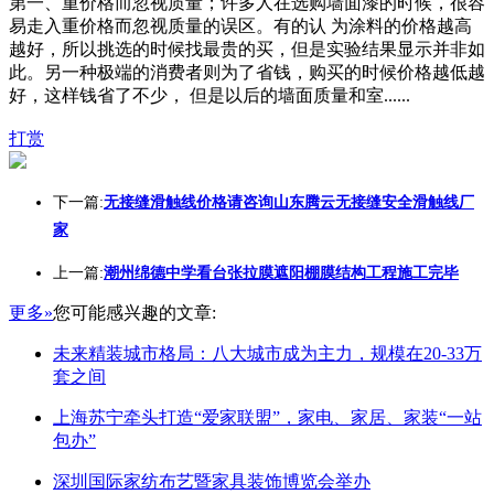
第一、重价格而忽视质量；许多人在选购墙面漆的时候，很容
易走入重价格而忽视质量的误区。有的认 为涂料的价格越高
越好，所以挑选的时候找最贵的买，但是实验结果显示并非如
此。另一种极端的消费者则为了省钱，购买的时候价格越低越
好，这样钱省了不少， 但是以后的墙面质量和室......
打赏
下一篇:
无接缝滑触线价格请咨询山东腾云无接缝安全滑触线厂
家
上一篇:
潮州绵德中学看台张拉膜遮阳棚膜结构工程施工完毕
更多»
您可能感兴趣的文章:
未来精装城市格局：八大城市成为主力，规模在20-33万
套之间
上海苏宁牵头打造“爱家联盟”，家电、家居、家装“一站
包办”
深圳国际家纺布艺暨家具装饰博览会举办