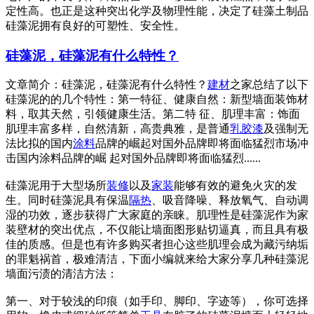
定性高。也正是这种突出化学及物理性能，决定了硅藻土制品
硅藻泥拥有良好的可塑性、安全性。
硅藻泥，硅藻泥有什么特性？
文章简介：硅藻泥，硅藻泥有什么特性？
建材
之家总结了以下
硅藻泥的的几个特性：第一特征、健康自然：新型墙面装饰材
料，取其天然，引领健康生活。第二特 征、肌理丰富：饰面
肌理丰富多样，自然清新，高贵典雅，是普通
乳胶漆
及强制无
法比拟的国内
涂料
品牌的崛起对国外品牌即将面临猛烈市场冲
击国内涂料品牌的崛 起对国外品牌即将面临猛烈......
硅藻泥用于大型场所
装修
以及
家装
能够有效的避免火灾的发
生。同时硅藻泥具有保温
隔热
、吸音降噪、释放氧气、自动调
湿的功效，逐步获得广大家庭的亲睐。肌理性是硅藻泥作为家
装壁材的突出优点，不仅能让墙面图形贴切逼真，而且具有极
佳的质感。但是也有许多购买者担心这些肌理会成为藏污纳垢
的罪魁祸首，极难清洁，下面小编就来给大家分享几种硅藻泥
墙面污渍的清洁方法：
第一、对于较浅的印痕（如手印、脚印、字迹等），你可选择